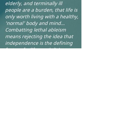
elderly, and terminally ill
people are a burden, that life is
only worth living with a healthy,
‘normal’ body and mind…
Combatting lethal ableism
means rejecting the idea that
independence is the defining
factor of a life worth living.
Disabled people will not be safe
from lethal medicalized
violence until the societal
narrative shifts to reflect and
acknowledge our full humanity
and right to exist just as we
are.”
–
Sophie Trist
, disability self-