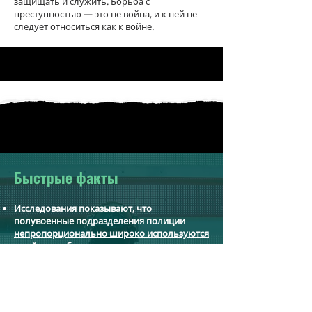
защищать и служить. Борьба с
преступностью — это не война, и к ней не
следует относиться как к войне.
Быстрые факты
Исследования показывают, что
полувоенные подразделения полиции
непропорционально широко используются
в районах с большим количеством
чернокожих жителей, даже если
исследования контролируют местный
уровень преступности.
Милитаризованная униформа
, как
правило, снижает
поддержку и доверие