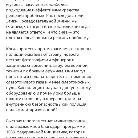
и угрозы насилия как наиболее
подходящие и эффективные средства
решения проблем». Как последователи
Этики Последовательной Жизни, мы
считаем, что агрессивное насилие никогда
не является ответом, и что сила — это
плохая первая попытка решить проблему.
Когда протесты против насилия со стороны
полиции охватывают страну, новости
пестрят фотографиями офицеров в
защитном снаряжении, за рулем военной
техники и с боевым оружием. Они могут
попытаться подавить протесты с помощью
слезоточивого газа и менее смертоносных
пуль. Как полиция получает доступ к этому
оборудованию и почему они больше
похожи на военную операцию, чем на
внутреннюю безопасность? Как полиция
стала милитаризованной?
Быстрая и повсеместная милитаризация
стала возможной благодаря программе
1033, федеральной инициативе, которая
позволяет военным передавать излишки