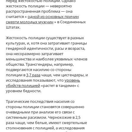
перед жестокостью полиции. Однако
жестокость полиции — невероятно
распространенная проблема — она
считается «
одной из основных причин
смерти молодых мужчин
» в Соединенных
Штатах.
Жестокость полиции существует в разных
культурах, и, хотя она затрагивает границы
гендерной идентичности, расы и возраста,
она несоразмерно затрагивает
меньшинства и наиболее уязвимых членов
общества. Трансгендеры, например,
подвергаются насилию со стороны
полиции в
3,7 раза
чаще, чем цисгендеры, и
исследования показывают, что
уровень
убийств полицией
«растет в тандеме» с
уровнем бедности.
Трагические последствия насилия со
стороны полиции становятся совершенно
очевидными при анализе его связи с
системным расизмом. Чернокожие в 2,5
раза чаще, чем белые, имеют смертельные
столкновения с полицией, а исследования