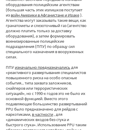
оборудования полицейским агентствам
(большая часть этих излишков поступает
из
войн Америки в Афганистане и Ираке
).
Агентства могут заказывать такие вещи, как
гранатометы и слезоточивый газ (агентство
должно платить только за доставку
оборудования), а затем формировать
военизированные полицейские
подразделения (ППУ) по образцу сил
специального назначения в вооруженных
силах.
ППУ
изначально предназначались
для
«реактивного развертывания специалистов
повышенного риска на особо опасные
события... типа захвата заложников,
снайперов или террористических
ситуаций», но с 1990-х годов это не было их
основной функцией. Вместо этого
подавляющее большинство развертываний
PPU было предназначено для рейдов с
наркотиками,
в частности
, для
«динамических входов без стука и
быстрого стука». Использование PPU таким
образом превращает метафору «войны с