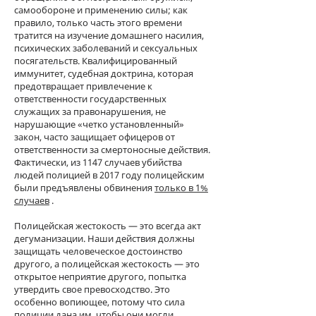
самообороне и применению силы; как
правило, только часть этого времени
тратится на изучение домашнего насилия,
психических заболеваний и сексуальных
посягательств. Квалифицированный
иммунитет, судебная доктрина, которая
предотвращает привлечение к
ответственности государственных
служащих за правонарушения, не
нарушающие «четко установленный»
закон, часто защищает офицеров от
ответственности за смертоносные действия.
Фактически, из 1147 случаев убийства
людей полицией в 2017 году полицейским
были предъявлены обвинения
только в 1%
случаев
.
Полицейская жестокость — это всегда акт
дегуманизации. Наши действия должны
защищать человеческое достоинство
другого, а полицейская жестокость — это
открытое неприятие другого, попытка
утвердить свое превосходство. Это
особенно вопиющее, потому что сила
полиции дана им, чтобы они могли