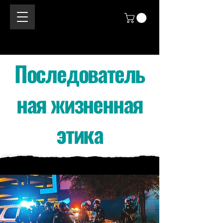
Последователь
ная жизненная
этика