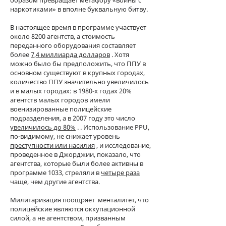
наркотиками» в вполне буквальную битву.
В настоящее время в программе участвует
около 8200 агентств, а стоимость
переданного оборудования составляет
более
7,4 миллиарда долларов
. Хотя
можно было бы предположить, что ППУ в
основном существуют в крупных городах,
количество ППУ значительно увеличилось
и в малых городах: в 1980-х годах 20%
агентств малых городов имели
военизированные полицейские
подразделения, а в 2007 году это число
увеличилось до 80%
. . Использование PPU,
по-видимому, не снижает уровень
преступности или насилия
, и исследование,
проведенное в Джорджии, показало, что
агентства, которые были более активны в
программе 1033, стреляли в
четыре раза
чаще, чем другие агентства.
Милитаризация поощряет
менталитет, что
полицейские являются оккупационной
силой, а не агентством, призванным