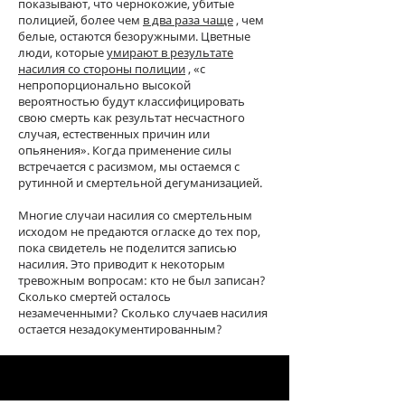
показывают, что чернокожие, убитые
полицией, более чем
в два раза чаще
, чем
белые, остаются безоружными. Цветные
люди, которые
умирают в результате
насилия со стороны полиции
, «с
непропорционально высокой
вероятностью будут классифицировать
свою смерть как результат несчастного
случая, естественных причин или
опьянения». Когда применение силы
встречается с расизмом, мы остаемся с
рутинной и смертельной дегуманизацией.
Многие случаи насилия со смертельным
исходом не предаются огласке до тех пор,
пока свидетель не поделится записью
насилия. Это приводит к некоторым
тревожным вопросам: кто не был записан?
Сколько смертей осталось
незамеченными? Сколько случаев насилия
остается незадокументированным?