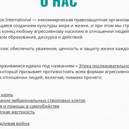
ze International — некоммерческая правозащитная организа
аяся созданием культуры мира и жизни, и при этом мы ст
 конец любому агрессивному насилию в отношении людей
вом образования, дискурса и действий.
сия: обеспечить уважение, ценность и защиту жизни каждо
.
рживаемся идеала под названием «
Этика последовательн
 который призывает противостоять всем формам агрессивно
в отношении людей, включая, помимо прочего:
​
 казнь
ание эмбриональных стволовых клеток
я и помощь в самоубийстве
ская жестокость
дливая война