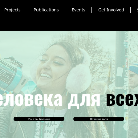
Projects
Publications
Events
Get Involved
еловека для
все
Узнать больше
Втягиваться