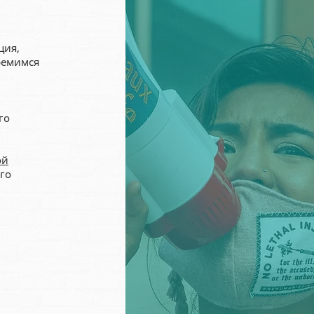
ция,
ремимся
го
ой
го