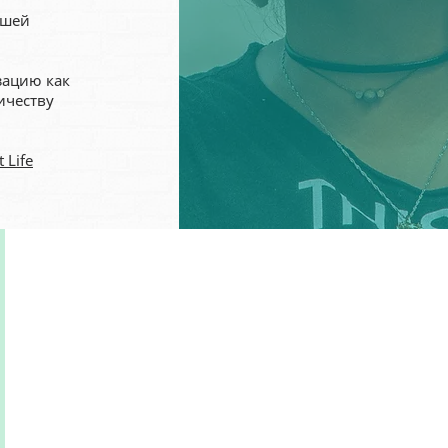
ашей
зацию как
ичеству
 Life