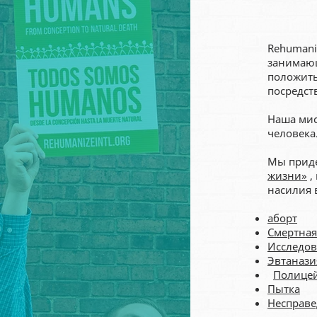
Rehumani
занимающ
положить
посредст
Наша мис
человека
Мы приде
жизни»
,
насилия 
аборт
Смертная
Исследов
Эвтанази
Полицей
Пытка
Несправе