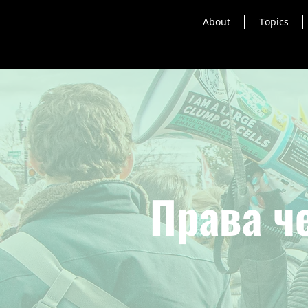
About
Topics
Права ч