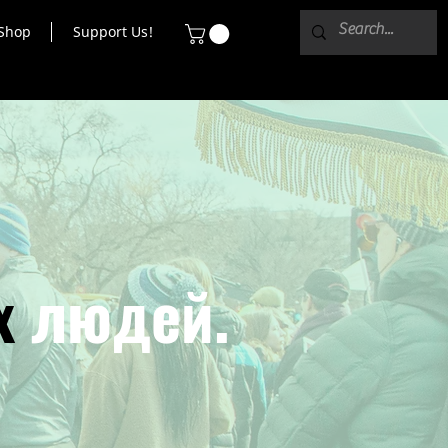
Shop
Support Us!
х
людей.