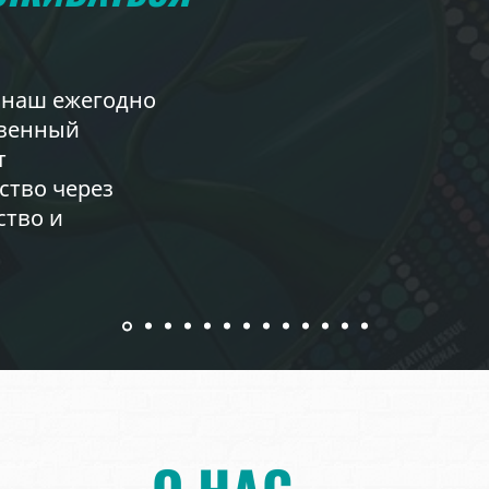
наш ежегодно
твенный
т
ство через
ство и
О НАС