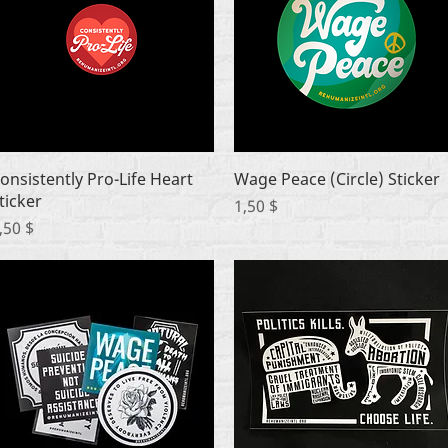
Быстрый просмотр
Быстрый просмотр
onsistently Pro-Life Heart
Wage Peace (Circle) Sticker
ticker
Цена
1,50 $
ена
,50 $