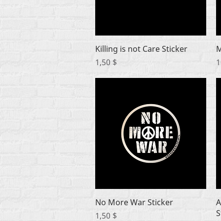
Быстрый просмотр
Killing is not Care Sticker
M
Цена
Ц
1,50 $
1
Быстрый просмотр
No More War Sticker
A
S
Цена
1,50 $