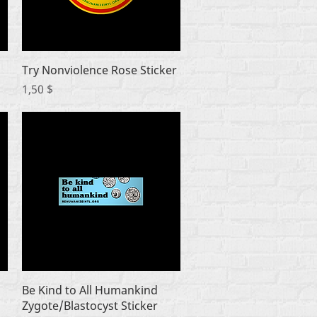
Быстрый просмотр
Try Nonviolence Rose Sticker
Цена
1,50 $
Быстрый просмотр
Be Kind to All Humankind
Zygote/Blastocyst Sticker