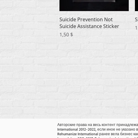
Быстрый просмотр
Suicide Prevention Not
S
Suicide Assistance Sticker
Ц
1
Цена
1,50 $
Авторские права на весь контент принадлежа
International 2012-2022, если иное не указано 
Rehumanize International ранее вела бизнес как 