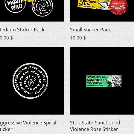
Быстрый просмотр
Быстрый просмотр
edium Sticker Pack
Small Sticker Pack
ена
Цена
0,00 $
10,00 $
Быстрый просмотр
Быстрый просмотр
ggressive Violence Spiral
Stop State-Sanctioned
ticker
Violence Rose Sticker