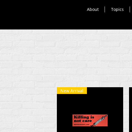
About
Topics
New Arrival