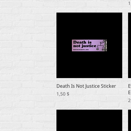
Ц
1
Быстрый просмотр
Death Is Not Justice Sticker
E
E
Цена
1,50 $
Ц
2