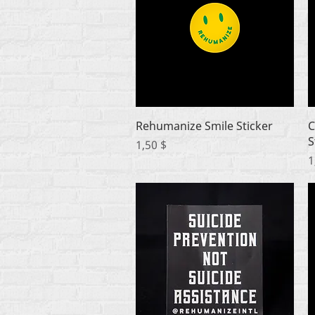
Быстрый просмотр
Rehumanize Smile Sticker
C
S
Цена
1,50 $
Ц
1