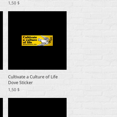
Цена
1,50 $
Быстрый просмотр
Cultivate a Culture of Life
Dove Sticker
Цена
1,50 $