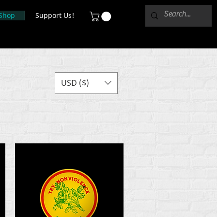
Shop
Support Us!
USD ($)