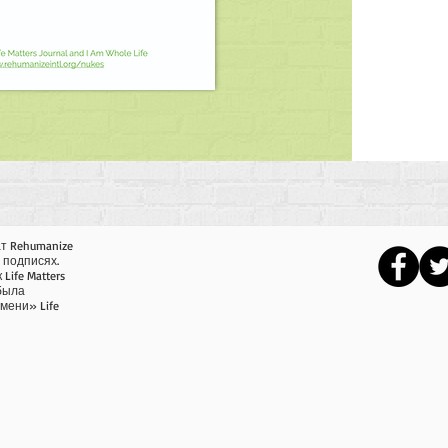
т Rehumanize
в подписях.
Life Matters
 была
мени» Life