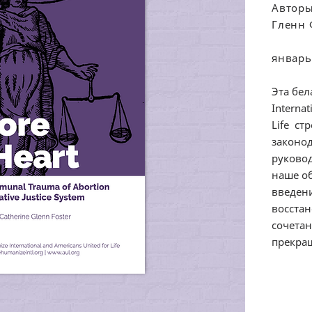
Авторы
Гленн 
январь 
Эта бел
Internat
Life ст
законод
руково
наше о
введени
восстан
сочетан
прекра