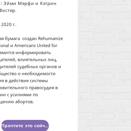
: Эйми Мерфи и Кэтрин
Фостер.
2020 г.
ая бумага создан Rehumanize
ional и Americans United for
ремится информировать
ателей, влиятельных лиц,
дителей судебных органов и
бщество о необходимости
я в действие системы
овительного правосудия в
ии с усилиями по
щению абортов.
Прочтите это сейчас