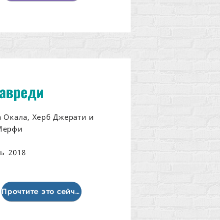
навреди
 Окала, Херб Джерати и
Мерфи
ь
2018
Прочтите это сейчас