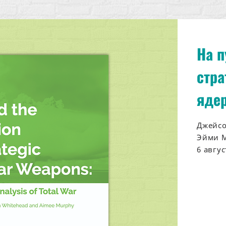
На п
стра
ядер
Джейсо
Эйми 
6 авгус