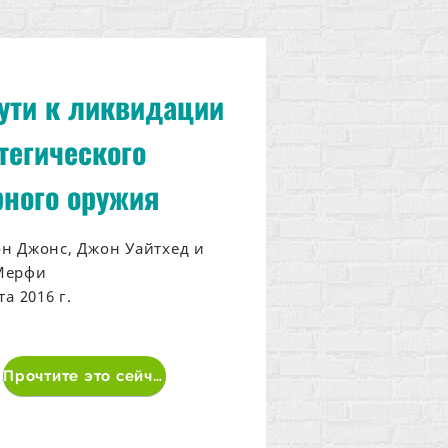
ути к ликвидации
тегического
ного оружия
н Джонс, Джон Уайтхед и
Мерфи
та 2016 г.
Прочтите это сейчас