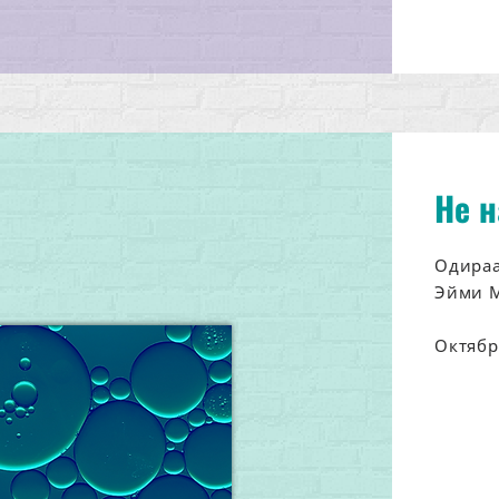
Не 
Одираа
Эйми 
Октябр