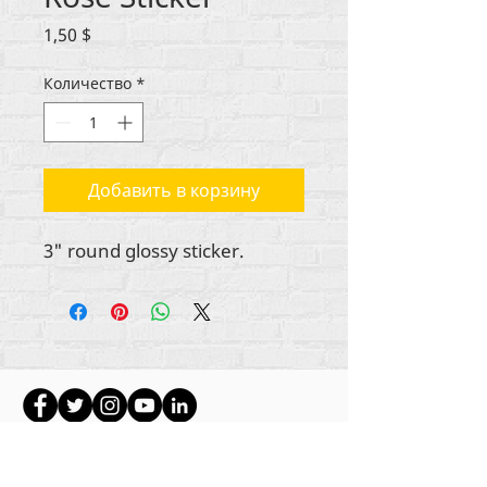
Цена
1,50 $
Количество
*
Добавить в корзину
3" round glossy sticker.
Авторские права на весь контент
принадлежат Rehumanize International
2012-
2022
, если иное не указано в подписях.