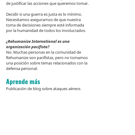
de justificar las acciones que queremos tomar.
Decidir si una guerra es justa es lo mínimo.
Necesitamos asegurarnos de que nuestra
toma de decisiones siempre esté informada
por la humanidad de todos los involucrados.
¿Rehumanize International es una
organización pacifista?
No. Muchas personas en la comunidad de
Rehumanize son pacifistas, pero no tomamos
una posición sobre temas relacionados con la
defensa personal.
Aprende más
Publicación de blog sobre ataques aéreos
unilaterales:
después de la última admisión del
Pentágono, ¿no somos también terroristas?
Publicación de blog sobre gasto militar
:
Informe cita fraude y abuso por parte de
contratistas militares posteriores al 11 de
septiembre
Libro blanco:
Hacia la abolición de las armas
nucleares estratégicas