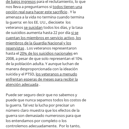
de bajos ingresos
para el reclutamiento, lo que
nos lleva a preguntarnos si
todos tienen una
opción real para hacer este sacrificio
. Y la
amenaza a la vida no termina cuando termina
la guerra: en los EE. UU., diecisiete
los
veteranos
se suicidan
todos los días, y la tasa
de suicidios aumenta hasta 22 por día
si se
cuentan los miembros en servicio activo, los
miembros de la Guardia Nacional y los
reservistas
. Los veteranos representaron
hasta el
20% de los suicidios nacionales
en
2008, a pesar de que solo representan el 10%
de la población adulta. Y aunque luchan de
manera desproporcionada con la ideación
suicida y el PTSD,
los veteranos a menudo
enfrentan esperas de meses para recibir la
atención adecuada
.
Puede ser seguro decir que no sabemos y
puede que nunca sepamos todos los costos de
la guerra. Tal vez la lucha por precisar un
número claro muestra que los efectos de la
guerra son demasiado numerosos para que
los entendamos por completo o los
controlemos adecuadamente.
Por lo tanto,