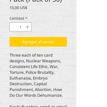
Precio
10,00 US$
Cantidad
*
Agregar al carrito
Three each of ten card
designs, Nuclear Weapons,
Consistent Life Ethic, War,
Torture, Police Brutality,
Euthanasia, Embryo
Destruction, Capital
Punishment, Abortion, How
Do Our Words Dehumanize.
For bulk orders, send an email