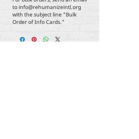
to info@rehumanizeintl.org
with the subject line "Bulk
Order of Info Cards."
Todo el contenido tiene derechos de autor de
Rehumanize International
2012-2022
, a menos
que se indique lo contrario en las líneas de autor.
Rehumanize International anteriormente operaba
como Life Matters Journal, Inc.,
2011-2017
.
Rehumanize International fue un nombre
registrado
en Doing Business As
de Life Matters
Journal Inc. de 2017 a 2021.
Rehumanizar Internacional
309 Smithfield Street STE 210
Pittsburgh, Pensilvania 15222