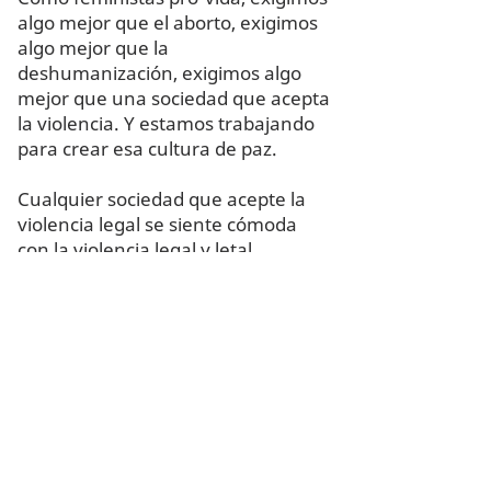
algo mejor que el aborto, exigimos
algo mejor que la
deshumanización, exigimos algo
mejor que una sociedad que acepta
la violencia. Y estamos trabajando
para crear esa cultura de paz.
Cualquier sociedad que acepte la
violencia legal se siente cómoda
con la violencia legal y letal.
discriminación.
Defendemos un futuro y un mundo
donde cada ser humano sea
respetado, valorado y protegido.
Trabajamos para cambiar la cultura,
para destruir las estructuras
patriarcales que oprimen a las
mujeres y otras poblaciones