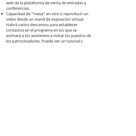
web de la plataforma de venta de entradas y
conferencias.
Capacidad de "mesa" en vivo o reproducir un
video desde un stand de exposición virtual.
Habrá varios descansos para establecer
contactos en el programa en los que se
animará a los asistentes a visitar los puestos de
los patrocinadores. Puede ver un tutorial y
obtener más información sobre la experiencia
de mesa en
hopin.com/learn
.
Al menos 1 reconocimiento para su
organización en las páginas de redes sociales
de Rehumanize International.
2 pases de conferencia gratuitos para usar o
distribuir como desees.
Patrocinio Bronce
$50
Reconocimiento como Patrocinador Bronce
con el nombre y el logotipo de su organización
en los materiales promocionales y en los sitios
web de la plataforma de venta de entradas y
conferencias.
1 pase de conferencia gratis para usar o
distribuir como desees.