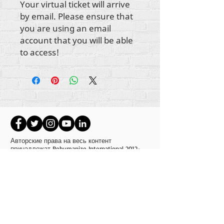
Your virtual ticket will arrive
by email. Please ensure that
you are using an email
account that you will be able
to access!
Авторские права на весь контент
принадлежат Rehumanize International
2012-
2022
, если иное не указано в подписях.
Rehumanize International ранее вела бизнес
как Life Matters Journal, Inc.,
2011-2017
.
Rehumanize International была
зарегистрирована как
«Ведение бизнеса
от
имени» Life Matters Journal Inc. с 2017 по 2021
год.
Регуманизируйте Интернэшнл