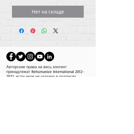
Нет на складе
Авторские права на весь контент
принадлежат Rehumanize International
2012-
2022
, если иное не указано в подписях.
Rehumanize International ранее вела бизнес
как Life Matters Journal, Inc.,
2011-2017
.
Rehumanize International была
зарегистрирована как
«Ведение бизнеса
от
имени» Life Matters Journal Inc. с 2017 по 2021
год.
Регуманизируйте Интернэшнл
309 Смитфилд-стрит STE 210
Питтсбург, Пенсильвания 15222
info@rehumanizeintl.org