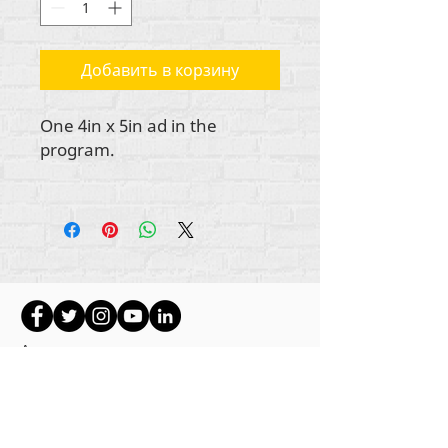
Добавить в корзину
One 4in x 5in ad in the
program.
Авторские права на весь контент
принадлежат Rehumanize International
2012-
2022
, если иное не указано в подписях.
Rehumanize International ранее вела бизнес
как Life Matters Journal, Inc.,
2011-2017
.
Rehumanize International была
зарегистрирована как
«Ведение бизнеса
от