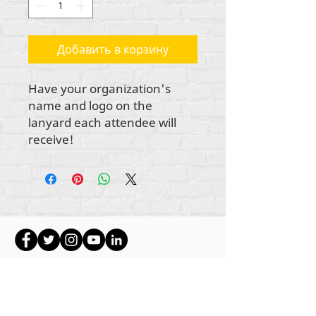
Добавить в корзину
Have your organization's
name and logo on the
lanyard each attendee will
receive!
Авторские права на весь контент
принадлежат Rehumanize International
2012-
2022
, если иное не указано в подписях.
Rehumanize International ранее вела бизнес
как Life Matters Journal, Inc.,
2011-2017
.