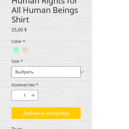
Human Rights for
All Human Beings
Shirt
Цена
25,00 $
Color
*
Size
*
Количество
*
Добавить в корзину