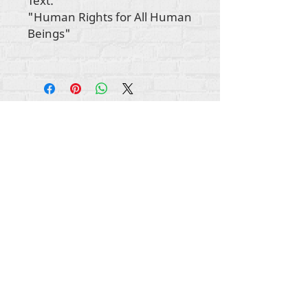
Text:
"Human Rights for All Human
Beings"
Авторские права на весь контент
принадлежат Rehumanize International
2012-
2022
, если иное не указано в подписях.
Rehumanize International ранее вела бизнес
как Life Matters Journal, Inc.,
2011-2017
.
Rehumanize International была
зарегистрирована как
«Ведение бизнеса
от
имени» Life Matters Journal Inc. с 2017 по 2021
год.
Регуманизируйте Интернэшнл
309 Смитфилд-стрит STE 210
Питтсбург, Пенсильвания 15222