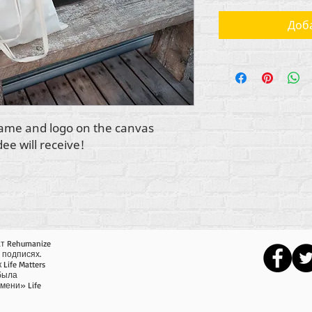
Доба
ame and logo on the canvas
ee will receive!
т Rehumanize
в подписях.
Life Matters
 была
мени» Life