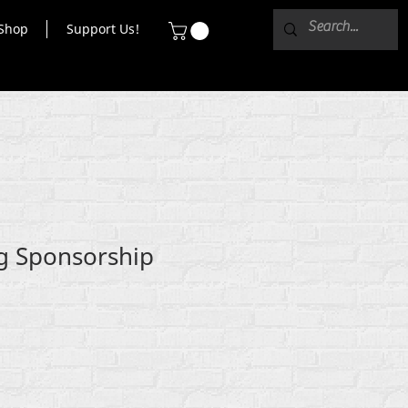
Shop
Support Us!
g Sponsorship