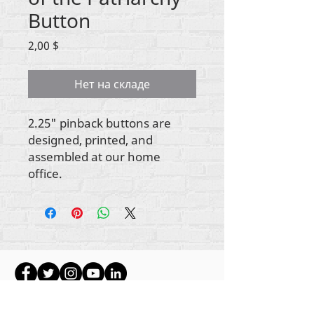
Button
Цена
2,00 $
Нет на складе
2.25" pinback buttons are
designed, printed, and
assembled at our home
office.
Авторские права на весь контент
принадлежат Rehumanize International
2012-