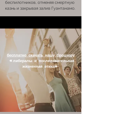
беспилотников, отменяя смертную
казнь и закрывая залив Гуантанамо.
бесплатно скачать нашу брошюру
«либералы и последовательная
жизненная этика»