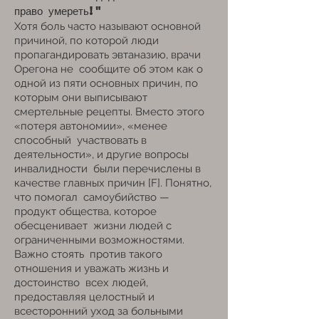
право умереть!"
Хотя боль часто называют основной
причиной, по которой люди
пропагандировать эвтаназию, врачи
Орегона не
сообщите об этом как о
одной из пяти основных причин, по
которым они выписывают
смертельные рецепты. Вместо этого
«потеря автономии», «менее
способный
участвовать в
деятельности», и другие вопросы
инвалидности
были перечислены в
качестве главных причин [F]. Понятно,
что помогал
самоубийство —
продукт общества, которое
обесценивает
жизни людей с
ограниченными возможностями.
Важно стоять
против такого
отношения и уважать жизнь и
достоинство
всех людей,
предоставляя целостный и
всесторонний уход за больными