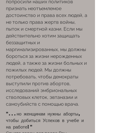
попросили наших политиков
признать неотъемлемое
достоинство и права всех людей, а
не только права жертв войны,
пыток и смертной казни. Если мы
действительно хотим защищать
беззащитных и
маргинализированных, мы должны
бороться за жизни нерожденных
людей, а также за жизни больных и
пожилых людей. Мы должны
потребовать, чтобы демократы
выступили против абортов,
исследований эмбриональных
стволовых клеток, эвтаназии и
самоубийств с помощью врача.
"...но женщинам нужны аборты,
чтобы добиться
Успехов в учебе и
на работе!"