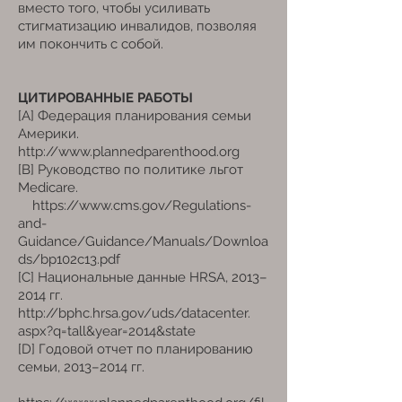
вместо того, чтобы усиливать
стигматизацию инвалидов, позволяя
им покончить с собой.
ЦИТИРОВАННЫЕ РАБОТЫ
[A] Федерация планирования семьи
Америки.
http://www.plannedparenthood.org
[B] Руководство по политике льгот
Medicare.
https://www.cms.gov/Regulations-
and-
Guidance/Guidance/Manuals/Downloa
ds/bp102c13.pdf
[C] Национальные данные HRSA, 2013–
2014 гг.
http://bphc.hrsa.gov/uds/datacenter.
aspx?q=tall&year=2014&state
[D] Годовой отчет по планированию
семьи, 2013–2014 гг.