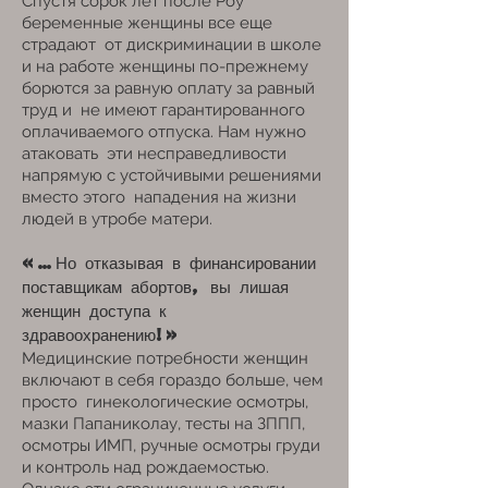
Спустя сорок лет после Роу
беременные женщины все еще
страдают
от дискриминации в школе
и на работе женщины по-прежнему
борются за равную оплату за равный
труд и
не имеют гарантированного
оплачиваемого отпуска. Нам нужно
атаковать
эти несправедливости
напрямую с устойчивыми решениями
вместо этого
нападения на жизни
людей в утробе матери.
«…Но отказывая в финансировании
поставщикам абортов, вы
лишая
женщин доступа к
здравоохранению!»
Медицинские потребности женщин
включают в себя гораздо больше, чем
просто
гинекологические осмотры,
мазки Папаниколау, тесты на ЗППП,
осмотры ИМП, ручные осмотры груди
и контроль над рождаемостью.