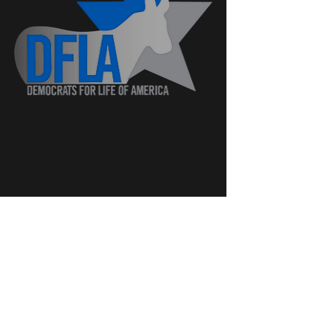
либеральный
лидеры
говорить о
последовательные
жизненные этические