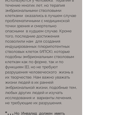
используются у человека.
терапии в
течение многих лет, но терапия
эмбриональными стволовыми
клетками
оказались в лучшем случае
проблематичными с медицинской
точки зрения и смертельно
опасными
в худшем случае. Кроме
того, последние достижения
позволили нам
для создания
индуцированных плюрипотентных
стволовых клеток (ИПСК), которые
подобны эмбриональным стволовым
клеткам как по форме, так и по
функциям [E], но не требуют
разрушения человеческого
жизнь в
их творчестве. Нам важно уважать
жизни людей в их ранней
эмбриональной жизни, подобные тем,
любых других людей и изучать
исследования и
варианты лечения,
не требующие их разрушения.
"...Но Инвалид должен иметь