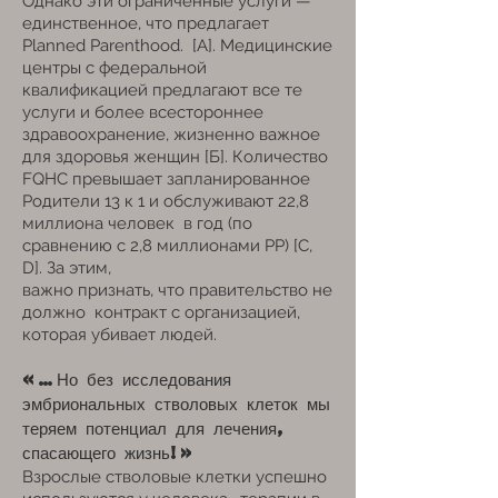
Однако эти ограниченные услуги —
единственное, что предлагает
Planned Parenthood.
[А]. Медицинские
центры с федеральной
квалификацией предлагают все те
услуги и более всестороннее
здравоохранение, жизненно важное
для здоровья женщин [Б]. Количество
FQHC превышает запланированное
Родители 13 к 1 и обслуживают 22,8
миллиона человек
в год (по
сравнению с 2,8 миллионами PP) [C,
D]. За этим,
важно признать, что правительство не
должно
контракт с организацией,
которая убивает людей.
«…Но без исследования
эмбриональных стволовых клеток мы
теряем
потенциал для лечения,
спасающего жизнь!»
Взрослые стволовые клетки успешно