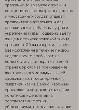
сражений. Мы уважаем жизнь и
достоинство как американских, так
и иностранных солдат, отдавая
предпочтение дипломатии для
сдерживания глобальных угроз и
укрепления мира. Поддерживая ту
же ценность человеческой жизни,
президент Обама запретил пытки
без исключения в течение первой
недели своего пребывания в
должности, а демократы по всей
стране борются за прекращение
жестоких и неумолимых казней
заключенных, приговоренных к
смертной казни. Важно, чтобы мы
продолжали подталкивать наших
политиков к действиям в
соответствии с этими
убеждениями, останавливая атаки