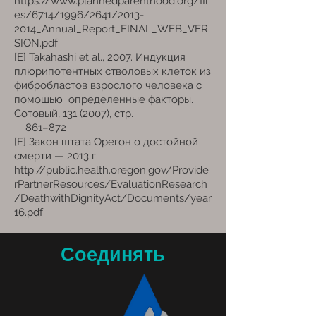
https://www.plannedparenthood.org/fil
es/6714/1996/2641/2013-
2014_Annual_Report_FINAL_WEB_VER
SION.pdf
_
[E] Takahashi et al., 2007. Индукция
плюрипотентных стволовых клеток из
фибробластов взрослого человека с
помощью
определенные факторы.
Сотовый,
131 (2007)
, стр.
861–872
[F] Закон штата Орегон о достойной
смерти — 2013 г.
http://public.health.oregon.gov/Provide
rPartnerResources/EvaluationResearch
/DeathwithDignityAct/Documents/year
16.pdf
Соединять