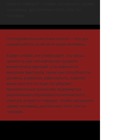
просто говорит:
чтобы заслужить права
человека, достаточно того, что ты
человек.
Последовательная этика жизни — это дух
нашей работы в области прав человека.
В двух словах, он утверждает, что наша
ценность как человеческих существ
является внутренней, а не зависит от
внешних факторов, таких как способности,
уровень развития, зависимость, чувство
вины или что-то еще. Он убирает
произвольные различия, выдвинутые
различными сторонами политического
спектра, и просто говорит:
чтобы заслужить
права человека, достаточно того, что ты
человек.