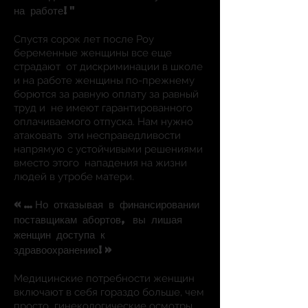
на работе!"
Спустя сорок лет после Роу
беременные женщины все еще
страдают
от дискриминации в школе
и на работе женщины по-прежнему
борются за равную оплату за равный
труд и
не имеют гарантированного
оплачиваемого отпуска. Нам нужно
атаковать
эти несправедливости
напрямую с устойчивыми решениями
вместо этого
нападения на жизни
людей в утробе матери.
«…Но отказывая в финансировании
поставщикам абортов, вы
лишая
женщин доступа к
здравоохранению!»
Медицинские потребности женщин
включают в себя гораздо больше, чем
просто
гинекологические осмотры,