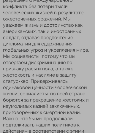
разрешению международного
конфликта без потери тысяч
человеческих жизней в результате
ожесточенных сражений. Мы
уважаем жизнь и достоинство как
американских, так и иностранных
солдат, отдавая предпочтение
дипломатии для сдерживания
глобальных угроз и укрепления мира.
Мы социалисты, потому что мы
отвергаем дискриминацию по
признаку расы и пола, а также
жестокость и насилие в защиту
статус-кво. Придерживаясь
одинаковой ценности человеческой
жизни, социалисты по всей стране
борются за прекращение жестоких и
неумолимых казней заключенных,
приговоренных к смертной казни.
Важно, чтобы мы продолжали
подталкивать наших политиков к
действиям в соответствии с этими