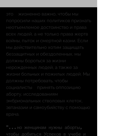
это
жизненно важно, чтобы мы
попросили наших политиков признать
неотъемлемое достоинство и права
всех людей, а не только права жертв
войны, пыток и смертной казни. Если
мы действительно хотим защищать
беззащитных и обездоленных, мы
должны бороться за жизни
нерожденных людей, а также за
жизни больных и пожилых людей. Мы
должны потребовать, чтобы
социалисты
принять оппозицию
аборту, исследованиям
эмбриональных стволовых клеток,
эвтаназии и самоубийству с помощью
врача.
"...но женщинам нужны аборты,
чтобы добиться
Успехов в учебе и