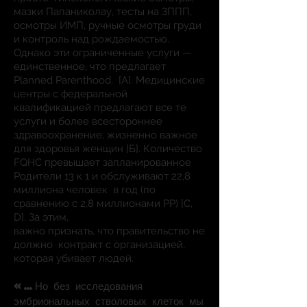
мазки Папаниколау, тесты на ЗППП,
осмотры ИМП, ручные осмотры груди
и контроль над рождаемостью.
Однако эти ограниченные услуги —
единственное, что предлагает
Planned Parenthood.
[А]. Медицинские
центры с федеральной
квалификацией предлагают все те
услуги и более всестороннее
здравоохранение, жизненно важное
для здоровья женщин [Б]. Количество
FQHC превышает запланированное
Родители 13 к 1 и обслуживают 22,8
миллиона человек
в год (по
сравнению с 2,8 миллионами PP) [C,
D]. За этим,
важно признать, что правительство не
должно
контракт с организацией,
которая убивает людей.
«…Но без исследования
эмбриональных стволовых клеток мы