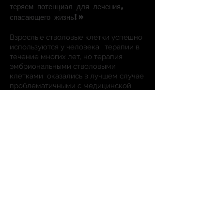
теряем
потенциал для лечения,
спасающего жизнь!»
Взрослые стволовые клетки успешно
используются у человека.
терапии в
течение многих лет, но терапия
эмбриональными стволовыми
клетками
оказались в лучшем случае
проблематичными с медицинской
точки зрения и смертельно
опасными
в худшем случае. Кроме
того, последние достижения
позволили нам
для создания
индуцированных плюрипотентных
стволовых клеток (ИПСК), которые
подобны эмбриональным стволовым
клеткам как по форме, так и по
функциям [E], но не требуют
разрушения человеческого
жизнь в
их творчестве. Нам важно уважать
жизни людей в их ранней
эмбриональной жизни, подобные тем,