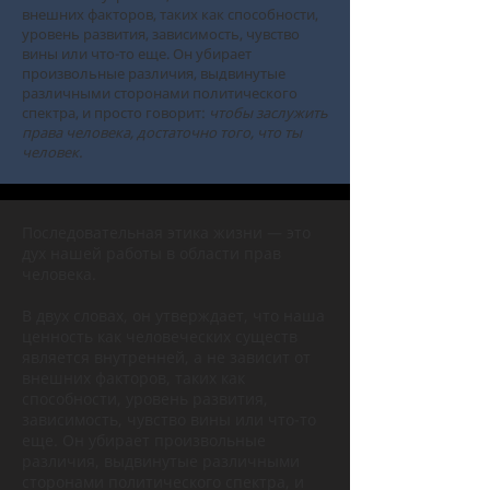
внешних факторов, таких как способности,
уровень развития, зависимость, чувство
вины или что-то еще. Он убирает
произвольные различия, выдвинутые
различными сторонами политического
спектра, и просто говорит:
чтобы заслужить
права человека, достаточно того, что ты
человек.
Последовательная этика жизни — это
дух нашей работы в области прав
человека.
В двух словах, он утверждает, что наша
ценность как человеческих существ
является внутренней, а не зависит от
внешних факторов, таких как
способности, уровень развития,
зависимость, чувство вины или что-то
еще. Он убирает произвольные
различия, выдвинутые различными
сторонами политического спектра, и