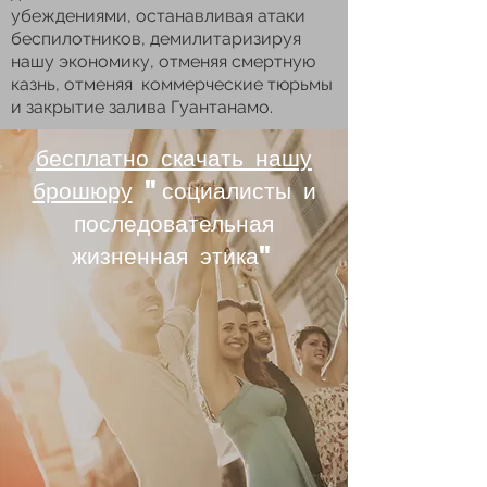
убеждениями, останавливая атаки
беспилотников, демилитаризируя
нашу экономику, отменяя смертную
казнь, отменяя коммерческие тюрьмы
и закрытие залива Гуантанамо.
бесплатно скачать нашу
брошюру
"социалисты и
последовательная
жизненная этика"