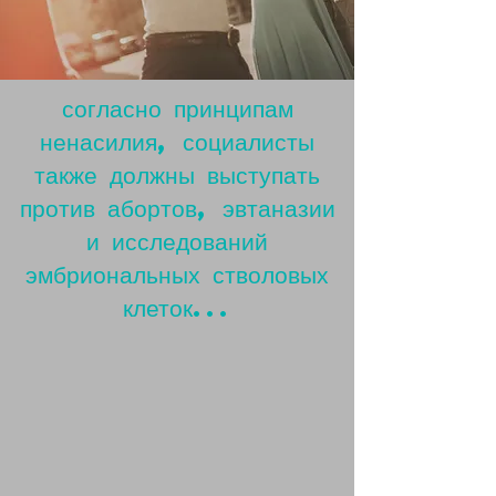
согласно принципам
ненасилия, социалисты
также должны выступать
против абортов, эвтаназии
и исследований
эмбриональных стволовых
клеток...