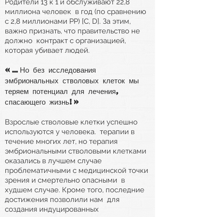
Родители 13 к 1 и обслуживают 22,8
миллиона человек
в год (по сравнению
с 2,8 миллионами PP) [C, D]. За этим,
важно признать, что правительство не
должно
контракт с организацией,
которая убивает людей.
«…Но без исследования
эмбриональных стволовых клеток мы
теряем
потенциал для лечения,
спасающего жизнь!»
Взрослые стволовые клетки успешно
используются у человека.
терапии в
течение многих лет, но терапия
эмбриональными стволовыми клетками
оказались в лучшем случае
проблематичными с медицинской точки
зрения и смертельно опасными
в
худшем случае. Кроме того, последние
достижения позволили нам
для
создания индуцированных