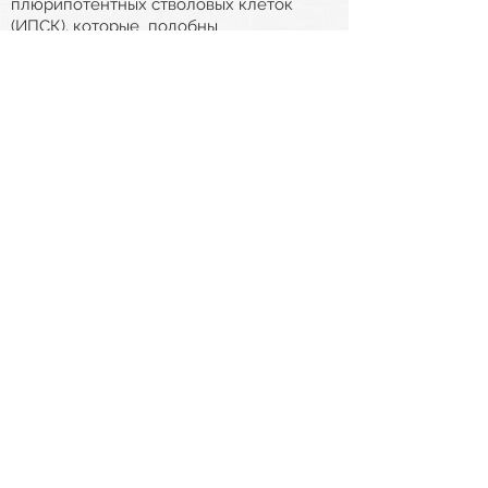
плюрипотентных стволовых клеток
(ИПСК), которые
подобны
эмбриональным стволовым клеткам как
по форме, так и по функциям [E], но не
требуют разрушения человеческого
жизнь в их творчестве. Нам важно
уважать
жизни людей в их ранней
эмбриональной жизни, подобные тем,
любых других людей и изучать
исследования и
варианты лечения, не
требующие их разрушения.
"...Но Инвалид должен иметь право
умереть!"
Хотя боль часто называют основной
причиной, по которой люди
пропагандировать эвтаназию, врачи
Орегона не
сообщите об этом как о
одной из пяти основных причин, по
которым они выписывают смертельные
рецепты. Вместо этого «потеря
автономии», «менее способный