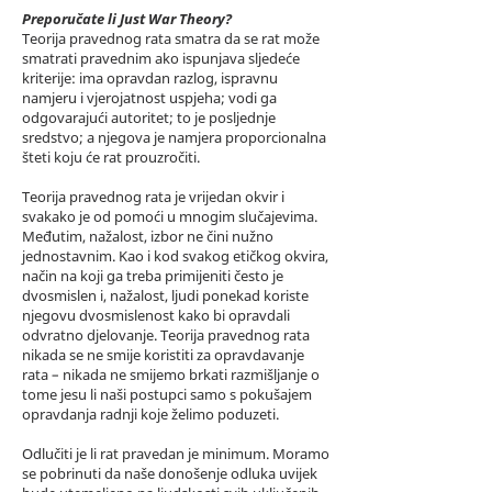
Preporučate li Just War Theory?
Teorija pravednog rata smatra da se rat može
smatrati pravednim ako ispunjava sljedeće
kriterije: ima opravdan razlog, ispravnu
namjeru i vjerojatnost uspjeha; vodi ga
odgovarajući autoritet; to je posljednje
sredstvo; a njegova je namjera proporcionalna
šteti koju će rat prouzročiti.
Teorija pravednog rata je vrijedan okvir i
svakako je od pomoći u mnogim slučajevima.
Međutim, nažalost, izbor ne čini nužno
jednostavnim. Kao i kod svakog etičkog okvira,
način na koji ga treba primijeniti često je
dvosmislen i, nažalost, ljudi ponekad koriste
njegovu dvosmislenost kako bi opravdali
odvratno djelovanje. Teorija pravednog rata
nikada se ne smije koristiti za opravdavanje
rata – nikada ne smijemo brkati razmišljanje o
tome jesu li naši postupci samo s pokušajem
opravdanja radnji koje želimo poduzeti.
Odlučiti je li rat pravedan je minimum. Moramo
se pobrinuti da naše donošenje odluka uvijek