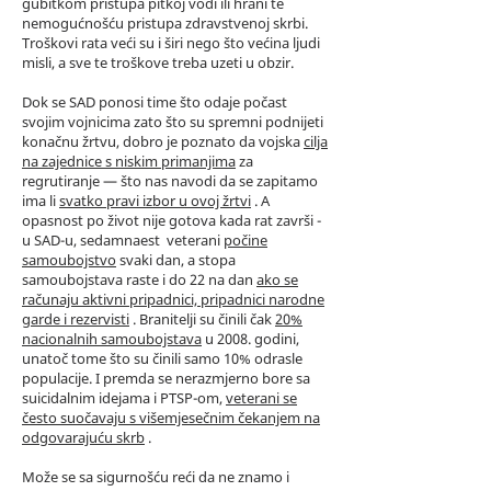
gubitkom pristupa pitkoj vodi ili hrani te
nemogućnošću pristupa zdravstvenoj skrbi.
Troškovi rata veći su i širi nego što većina ljudi
misli, a sve te troškove treba uzeti u obzir.
Dok se SAD ponosi time što odaje počast
svojim vojnicima zato što su spremni podnijeti
konačnu žrtvu, dobro je poznato da vojska
cilja
na zajednice s niskim primanjima
za
regrutiranje — što nas navodi da se zapitamo
ima li
svatko pravi izbor u ovoj žrtvi
. A
opasnost po život nije gotova kada rat završi -
u SAD-u, sedamnaest
veterani
počine
samoubojstvo
svaki dan, a stopa
samoubojstava raste i do 22 na dan
ako se
računaju aktivni pripadnici, pripadnici narodne
garde i rezervisti
. Branitelji su činili čak
20%
nacionalnih samoubojstava
u 2008. godini,
unatoč tome što su činili samo 10% odrasle
populacije. I premda se nerazmjerno bore sa
suicidalnim idejama i PTSP-om,
veterani se
često suočavaju s višemjesečnim čekanjem na
odgovarajuću skrb
.
Može se sa sigurnošću reći da ne znamo i