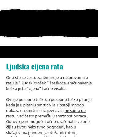
Ljudska cijena rata
Ono što se često zanemaruje u raspravama o
ratu je “
ljudski trošak
” i teškoća izračunavanja
koliko je ta “cijena” točno visoka.
Ovo je posebno teško, a posebno teško pitanje
kada je u pitanju smrt civila. Postoji mnogo
dokaza da smrtni slučajevi civila
ne samo da
rastu, već često premašuju smrtnost boraca
.
Gotovo je nemoguće točno izračunati sve one
čiji su životi neizravno pogođeni, kao u
slučajevima pandemija otežanih ratom,