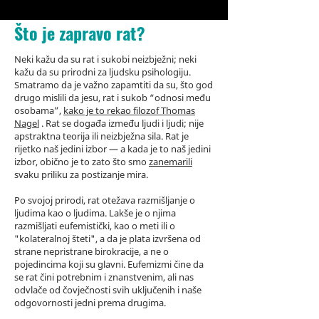
Što je zapravo rat?
Neki kažu da su rat i sukobi neizbježni; neki
kažu da su prirodni za ljudsku psihologiju.
Smatramo da je važno zapamtiti da su, što god
drugo mislili da jesu, rat i sukob “odnosi među
osobama”,
kako je to rekao filozof Thomas
Nagel
. Rat se događa između ljudi i ljudi; nije
apstraktna teorija ili neizbježna sila. Rat je
rijetko naš jedini izbor — a kada je to naš jedini
izbor, obično je to zato što smo
zanemarili
svaku priliku za postizanje mira.
Po svojoj prirodi, rat otežava razmišljanje o
ljudima kao o ljudima. Lakše je o njima
razmišljati eufemistički, kao o meti ili o
"kolateralnoj šteti", a da je plata izvršena od
strane nepristrane birokracije, a ne o
pojedincima koji su glavni. Eufemizmi čine da
se rat čini potrebnim i znanstvenim, ali nas
odvlače od čovječnosti svih uključenih i naše
odgovornosti jedni prema drugima.