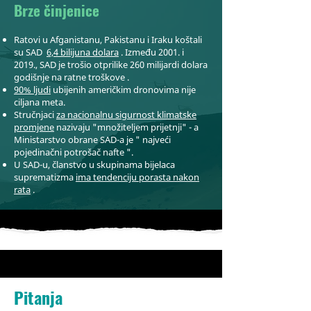
Brze činjenice
Ratovi u Afganistanu, Pakistanu i Iraku koštali
su SAD
6,4 bilijuna dolara
. Između 2001. i
2019., SAD je trošio otprilike 260 milijardi dolara
godišnje na
ratne troškove
.
90% ljudi
ubijenih američkim dronovima nije
ciljana meta.
Stručnjaci
za nacionalnu sigurnost klimatske
promjene
nazivaju "množiteljem prijetnji" - a
Ministarstvo obrane SAD-a je "
najveći
pojedinačni potrošač nafte
".
U SAD-u, članstvo u skupinama bijelaca
suprematizma
ima tendenciju porasta nakon
rata
.
Pitanja