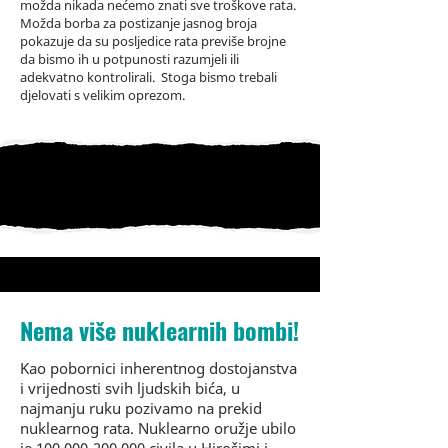
možda nikada nećemo znati sve troškove rata.
Možda borba za postizanje jasnog broja
pokazuje da su posljedice rata previše brojne
da bismo ih u potpunosti razumjeli ili
adekvatno kontrolirali.
Stoga bismo trebali
djelovati s velikim oprezom.
Nema više nuklearnih bombi!
Kao pobornici inherentnog dostojanstva
i vrijednosti svih ljudskih bića, u
najmanju ruku pozivamo na prekid
nuklearnog rata. Nuklearno oružje ubilo
je
100.000-200.000
civila u Hirošimi i