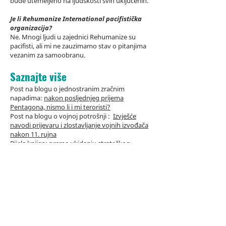
bude utemeljeno na ljudskosti svih uključenih.
Je li Rehumanize International pacifistička
organizacija?
Ne. Mnogi ljudi u zajednici Rehumanize su
pacifisti, ali mi ne zauzimamo stav o pitanjima
vezanim za samoobranu.
Saznajte više
Post na blogu o jednostranim zračnim
napadima:
nakon posljednjeg prijema
Pentagona, nismo li i mi teroristi?
Post na blogu o vojnoj potrošnji
:
Izvješće
navodi prijevaru i zlostavljanje vojnih izvođača
nakon 11. rujna
Bijela knjiga:
prema ukidanju strateškog
nuklearnog oružja
Video:
Napuštanje nasilnih institucija: vojska i
planirano roditeljstvo
Podcast:
75. obljetnica atomskih bombi:
Razgovor s Johnom Whiteheadom
Video:
Kratke činjenice: Nuklearne bombe nisu
za život!