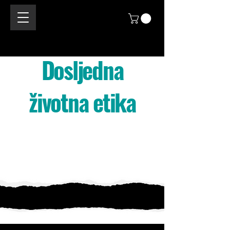
Dosljedna
životna etika