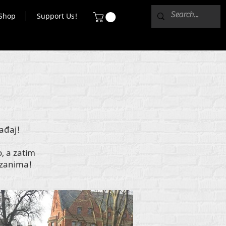
Shop
Support Us!
gađaj!
o, a zatim
s zanima!