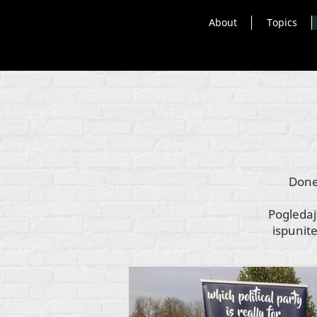
About
Topics
Dones
Pogledajt
ispunite