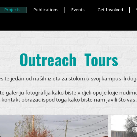
Projects
Publications
Events
Get Involved
Outreach Tours
ite jedan od naših izleta za stolom u svoj kampus ili do
e galeriju fotografija kako biste vidjeli opcije koje nudim
 kontakt obrazac ispod toga kako biste nam javili što va