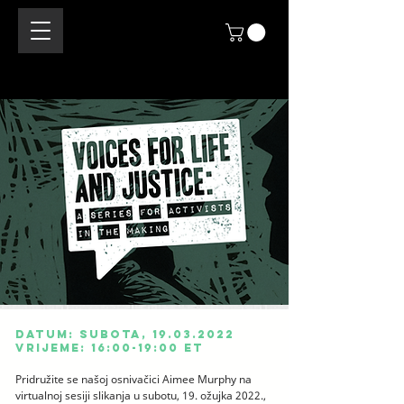
Datum: subota,
19.03.2022
Vrijeme: 16:00-19:00 ET
Pridružite se našoj osnivačici Aimee Murphy na
virtualnoj sesiji slikanja u subotu, 19. ožujka 2022.,