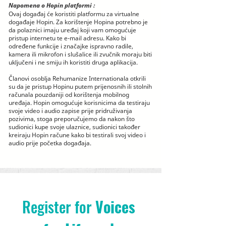
Napomena o Hopin platformi
:
Ovaj događaj će koristiti platformu za virtualne
događaje Hopin. Za korištenje Hopina potrebno je
da polaznici imaju uređaj koji vam omogućuje
pristup internetu te e-mail adresu. Kako bi
određene funkcije i značajke ispravno radile,
kamera ili mikrofon i slušalice ili zvučnik moraju biti
uključeni i ne smiju ih koristiti druga aplikacija.
Članovi osoblja Rehumanize Internationala otkrili
su da je pristup Hopinu putem prijenosnih ili stolnih
računala pouzdaniji od korištenja mobilnog
uređaja. Hopin omogućuje korisnicima da testiraju
svoje video i audio zapise prije pridruživanja
pozivima, stoga preporučujemo da nakon što
sudionici kupe svoje ulaznice, sudionici također
kreiraju Hopin račune kako bi testirali svoj video i
audio prije početka događaja.
Register for 
Voices 