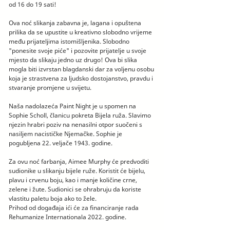
od 16 do 19 sati!
Ova noć slikanja zabavna je, lagana i opuštena
prilika da se upustite u kreativno slobodno vrijeme
među prijateljima istomišljenika. Slobodno
"ponesite svoje piće" i pozovite prijatelje u svoje
mjesto da slikaju jedno uz drugo! Ova bi slika
mogla biti izvrstan blagdanski dar za voljenu osobu
koja je strastvena za ljudsko dostojanstvo, pravdu i
stvaranje promjene u svijetu.
Naša nadolazeća Paint Night je u spomen na
Sophie Scholl, članicu pokreta Bijela ruža. Slavimo
njezin hrabri poziv na nenasilni otpor suočeni s
nasiljem nacističke Njemačke. Sophie je
pogubljena 22. veljače 1943. godine.
Za ovu noć farbanja, Aimee Murphy će predvoditi
sudionike u slikanju bijele ruže. Koristit će bijelu,
plavu i crvenu boju, kao i manje količine crne,
zelene i žute. Sudionici se ohrabruju da koriste
vlastitu paletu boja ako to žele.
Prihod od događaja ići će za financiranje rada
Rehumanize Internationala 2022. godine.