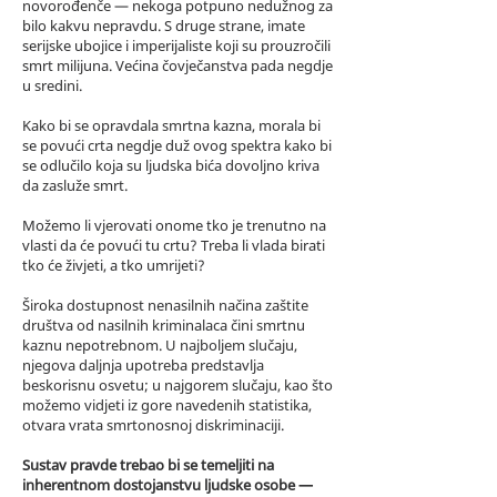
novorođenče — nekoga potpuno nedužnog za
bilo kakvu nepravdu. S druge strane, imate
serijske ubojice i imperijaliste koji su prouzročili
smrt milijuna. Većina čovječanstva pada negdje
u sredini.
Kako bi se opravdala smrtna kazna, morala bi
se povući crta negdje duž ovog spektra kako bi
se odlučilo koja su ljudska bića dovoljno kriva
da zasluže smrt.
Možemo li vjerovati onome tko je trenutno na
vlasti da će povući tu crtu? Treba li vlada birati
tko će živjeti, a tko umrijeti?
Široka dostupnost nenasilnih načina zaštite
društva od nasilnih kriminalaca čini smrtnu
kaznu nepotrebnom. U najboljem slučaju,
njegova daljnja upotreba predstavlja
beskorisnu osvetu; u najgorem slučaju, kao što
možemo vidjeti iz gore navedenih statistika,
otvara vrata smrtonosnoj diskriminaciji.
Sustav pravde trebao bi se temeljiti na
inherentnom dostojanstvu ljudske osobe —