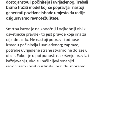
dostojanstvu i počinitelja i uvrijeđenog. Trebali
bismo tražiti model koji se popravlja i nastoji
generirati pozitivne ishode umjesto da radije
osiguravamo ravnotežu štete.
Smrtna kazna je najkonačniji i najkobniji oblik
osvetničke pravde - to jest pravde koja ima za
cilj odmazdu. Ne nastoji popraviti odnose
između počinitelja i uvrijeđenog; zapravo,
potrebe uvrijeđene strane stvarno ne dolaze u
obzir. Fokus je u potpunosti na kršenju pravila i
kažnjavanju. Ako su naši ciljevi smanjiti
recidivizam i postići istinsku pravdu, moramo
raditi na izgradnji sustava koji se usredotočuje
na obnavljanje odnosa između počinitelja,
uvrijeđenog i zajednice u cjelini.