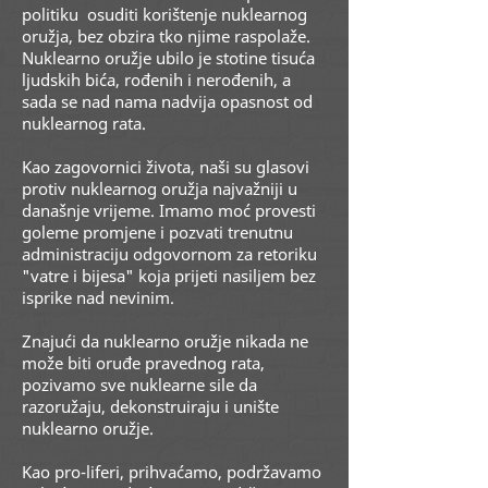
politiku
osuditi korištenje nuklearnog
oružja, bez obzira tko njime raspolaže.
Nuklearno oružje ubilo je stotine tisuća
ljudskih bića, rođenih i nerođenih, a
sada se nad nama nadvija opasnost od
nuklearnog rata.
Kao zagovornici života, naši su glasovi
protiv nuklearnog oružja najvažniji u
današnje vrijeme. Imamo moć provesti
goleme promjene i pozvati trenutnu
administraciju odgovornom za retoriku
"vatre i bijesa" koja prijeti nasiljem bez
isprike nad nevinim.
Znajući da nuklearno oružje nikada ne
može biti oruđe pravednog rata,
pozivamo sve nuklearne sile da
razoružaju, dekonstruiraju i unište
nuklearno oružje.
Kao pro-liferi, prihvaćamo, podržavamo