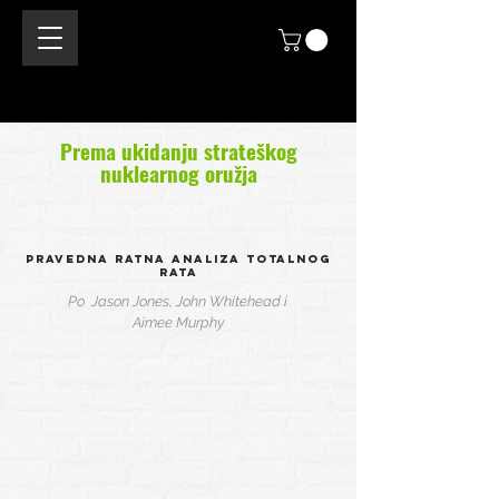
Prema ukidanju strateškog
nuklearnog oružja
Pravedna ratna analiza totalnog
rata
Po Jason Jones, John Whitehead i
Aimee Murphy