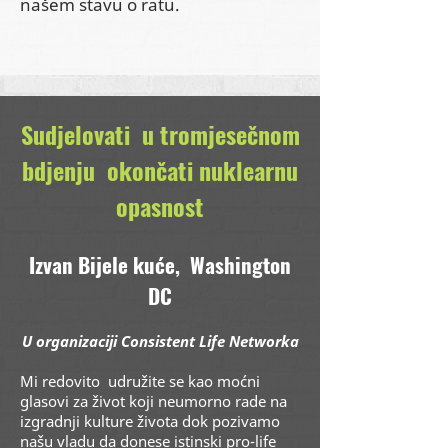
našem stavu o ratu.
Sudjelovati u tromjesečnom
bdjenju okončati nuklearnu
opasnost
Izvan Bijele kuće,
Washington
DC
U organizaciji Consistent Life Networka
Mi redovito
udružite se kao moćni
glasovi za život koji neumorno rade na
izgradnji kulture života dok pozivamo
našu vladu da donese istinski pro-life