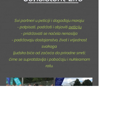
Svi partneri u peticiji i događaju moraju:
- potpisati, podržati i objaviti
peticiju
- pridržavati se načela nenasilja
- podržavaju dostojanstvo, život i vrijednost
svakoga
ljudsko biće od začeća do prirodne smrti;
čime se suprotstavlja i pobačaju i nuklearnom
ratu.