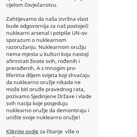
cijelom čovječanstvu.
Zahtijevamo da naša izvršna vlast
bude odgovornija za naš postojeći
nuklearni arsenal i potpiše UN-ov
sporazum o nuklearnom
razoružanju. Nuklearnom oružju
nema mjesta u kulturi koja nastoji
afirmirati živote svih, rođenih i
prerođenih. A s mnogim pro-
liferima diljem svijeta koji shvaćaju
da nuklearno oružje nikada ne
može biti oruđe pravednog rata,
pozivamo Sjedinjene Države i vlade
svih nacija koje posjeduju
nuklearno oružje da demontiraju i
unište svoje nuklearno oružje!
Kliknite ovdje
za čitanje više o