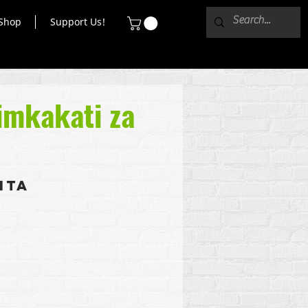
Shop
Support Us!
imkakati za
ita