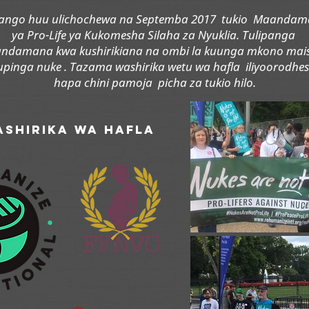
ngo huu ulichochewa na Septemba 2017 tukio Maanda
ya Pro-Life ya Kukomesha Silaha za Nyuklia. Tulipanga
ndamana kwa kushirikiana na
ombi la kuunga mkono mai
kupinga nuke
. Tazama washirika wetu wa hafla iliyoorodhe
hapa chini pamoja picha za tukio hilo.
ashirika wa hafla