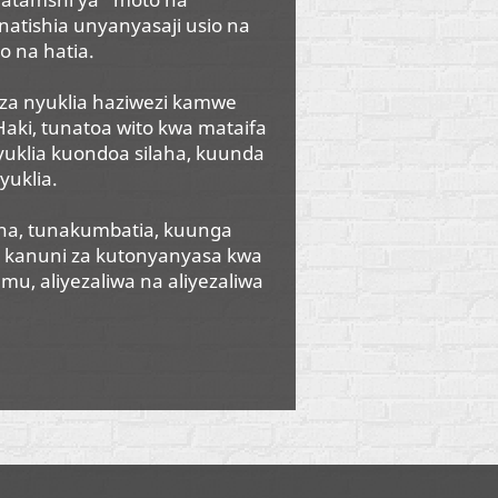
tishia unyanyasaji usio na
o na hatia.
 za nyuklia haziwezi kamwe
Haki, tunatoa wito kwa mataifa
yuklia kuondoa silaha, kuunda
yuklia.
ha, tunakumbatia, kuunga
i kanuni za kutonyanyasa kwa
mu, aliyezaliwa na aliyezaliwa