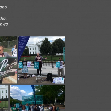
mano
sha,
shwa