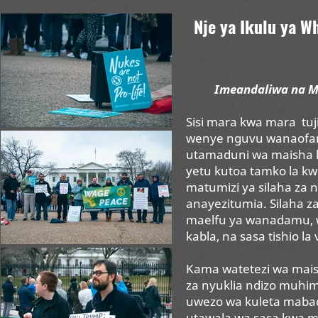
Nje ya Ikulu ya W
Imeandaliwa na M
Sisi mara kwa mara
tu
wenye nguvu wanaofany
utamaduni wa maisha hu
yetu kutoa tamko la kwe
matumizi ya silaha za ny
anayezitumia. Silaha z
maelfu ya wanadamu, w
kabla, na sasa tishio la 
Kama watetezi wa maisha
za nyuklia ndizo muhimu
uwezo wa kuleta mabad
utawala wa sasa kwa 