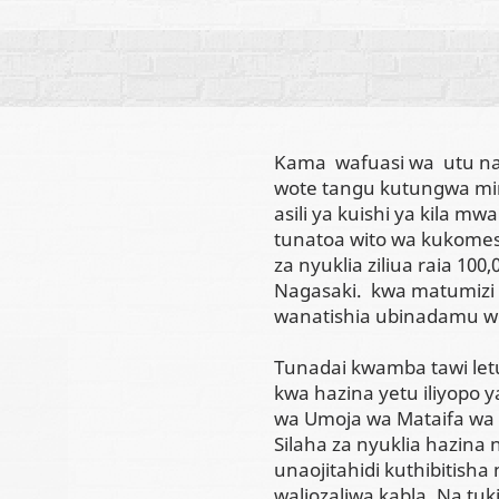
Kama wafuasi wa utu na
wote tangu kutungwa mimb
asili ya kuishi ya kila m
tunatoa wito wa kukomes
za nyuklia ziliua raia 10
Nagasaki. kwa matumizi 
wanatishia ubinadamu wo
Tunadai kwamba tawi letu k
kwa hazina yetu iliyopo y
wa Umoja wa Mataifa wa u
Silaha za nyuklia hazina
unaojitahidi kuthibitisha
waliozaliwa kabla. Na tu