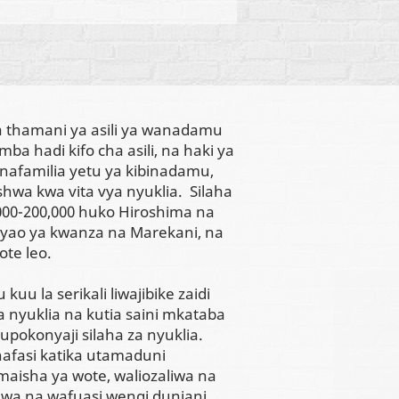
 thamani ya asili ya wanadamu
a hadi kifo cha asili, na haki ya
wanafamilia yetu ya kibinadamu,
hwa kwa vita vya nyuklia. Silaha
0,000-200,000 huko Hiroshima na
yao ya kwanza na Marekani, na
te leo.
uu la serikali liwajibike zaidi
a nyuklia na kutia saini mkataba
pokonyaji silaha za nyuklia.
 nafasi katika utamaduni
 maisha ya wote, waliozaliwa na
kiwa na wafuasi wengi duniani