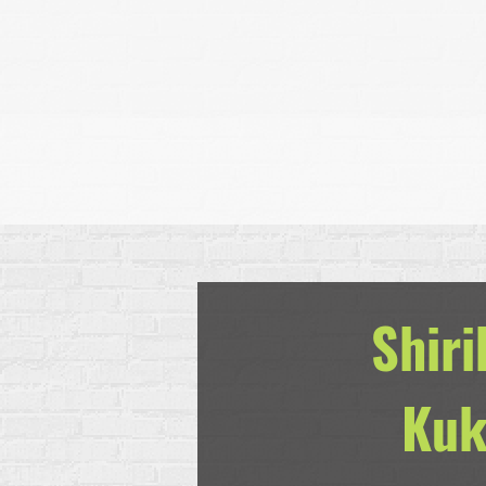
Shir
Kuk