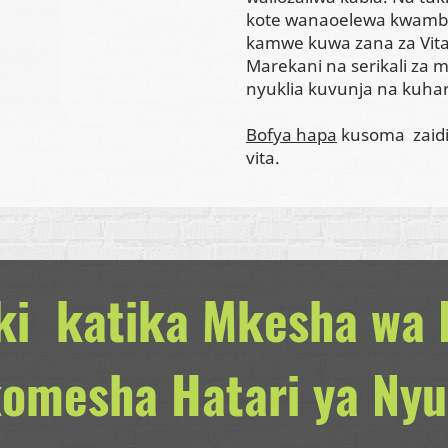
kote wanaoelewa kwamba 
kamwe kuwa zana za Vita
Marekani na serikali za m
nyuklia kuvunja na kuhari
Bofya hapa
kusoma zaid
vita.
iki katika Mkesha wa
omesha Hatari ya Nyu