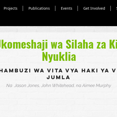
Projects
Publications
Events
Get Involved
komeshaji wa Silaha za K
Nyuklia
hambuzi wa Vita vya Haki ya V
Jumla
Na Jason Jones, John Whitehead, na Aimee Murphy