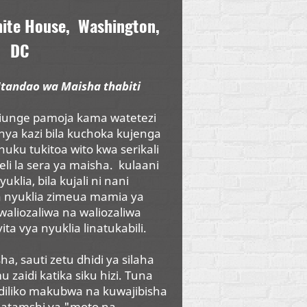
hite House,
Washington,
DC
tandao wa Maisha thabiti
jiunge pamoja kama watetezi
a kazi bila kuchoka kujenga
ku tukitoa wito kwa serikali
li la sera ya maisha.
kulaani
uklia, bila kujali ni nani
a nyuklia zimeua mamia ya
aliozaliwa na waliozaliwa
vita vya nyuklia linatukabili.
, sauti zetu dhidi ya silaha
 zaidi katika siku hizi. Tuna
iliko makubwa na kuwajibisha
matamshi ya "moto na