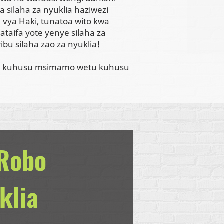
silaha za nyuklia haziwezi
 vya Haki, tunatoa wito kwa
ataifa yote yenye silaha za
bu silaha zao za nyuklia!
i kuhusu msimamo wetu kuhusu
 Robo
klia