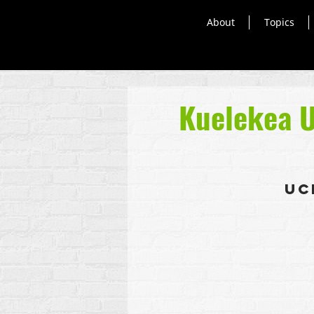
About
Topics
Kuelekea U
Uc