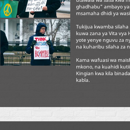
ghadhabu" ambayo yana
msamaha dhidi ya wasi
Tukijua kwamba silaha
kuwa zana ya Vita vya 
yote yenye nguvu za n
na kuharibu silaha za n
Kama wafuasi wa mais
mkono, na kuahidi kuti
Kingian kwa kila binada
kabla.