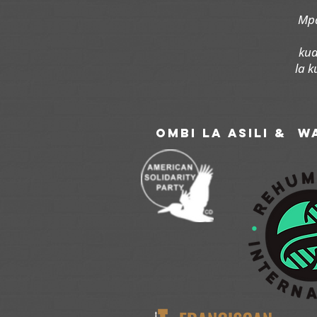
Mpa
kua
la 
ombi la asili & w