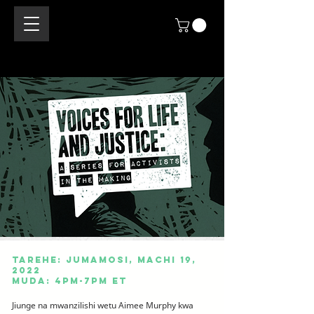
Tarehe: Jumamosi, Machi 19,
2022
Muda: 4pm-7pm ET
Jiunge na mwanzilishi wetu Aimee Murphy kwa