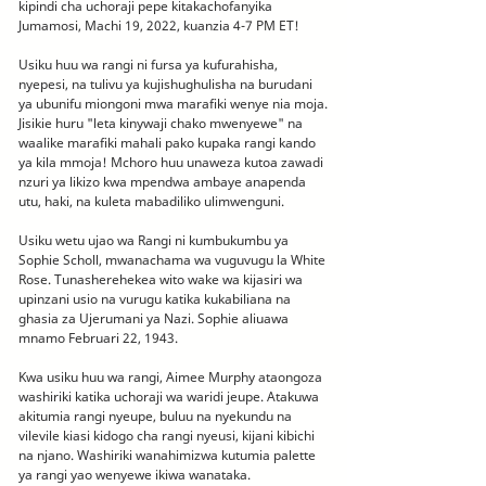
kipindi cha uchoraji pepe kitakachofanyika
Jumamosi, Machi 19, 2022, kuanzia 4-7 PM ET!
Usiku huu wa rangi ni fursa ya kufurahisha,
nyepesi, na tulivu ya kujishughulisha na burudani
ya ubunifu miongoni mwa marafiki wenye nia moja.
Jisikie huru "leta kinywaji chako mwenyewe" na
waalike marafiki mahali pako kupaka rangi kando
ya kila mmoja! Mchoro huu unaweza kutoa zawadi
nzuri ya likizo kwa mpendwa ambaye anapenda
utu, haki, na kuleta mabadiliko ulimwenguni.
Usiku wetu ujao wa Rangi ni kumbukumbu ya
Sophie Scholl, mwanachama wa vuguvugu la White
Rose. Tunasherehekea wito wake wa kijasiri wa
upinzani usio na vurugu katika kukabiliana na
ghasia za Ujerumani ya Nazi. Sophie aliuawa
mnamo Februari 22, 1943.
Kwa usiku huu wa rangi, Aimee Murphy ataongoza
washiriki katika uchoraji wa waridi jeupe. Atakuwa
akitumia rangi nyeupe, buluu na nyekundu na
vilevile kiasi kidogo cha rangi nyeusi, kijani kibichi
na njano. Washiriki wanahimizwa kutumia palette
ya rangi yao wenyewe ikiwa wanataka.