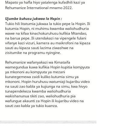
Mapato ya hafla hiyo yatalenga kufadhili kazi ya
Rehumanize International mnamo 2022.
Ujumbe kuhusu jukwaa la Hopin
:
Tukio hili litatumia jukwaa la tukio pepe la Hopin. Ili
kutumia Hopin, ni muhimu kwamba waliohudhuria
wawe na kifaa kinachokuruhusu kufikia Mtandao,
na barua pepe. Ili utendakazi na vipengele fulani
vifanye kazi vizuri, kamera au maikrofoni na kipaza
sauti au kipaza sauti lazima ziwashwe na
zisitumike na programu nyingine.
Rehumanize wafanyakazi wa Kimataifa
wamegundua kuwa kufikia Hopin kupitia kompyuta
ya mkononi au kompyuta ya mezani
kunategemewa zaidi kuliko kutumia simu ya
mkononi. Hopin huruhusu watumiaji kujaribu video
na sauti zao kabla ya kujiunga na simu, kwa hivyo
tunapendekeza kwamba waliohudhuria
wakishanunua tikiti zao, waliohudhuria pia
wafungue akaunti za Hopin ili kujaribu video na
sauti zao kabla ya tukio kuanza.