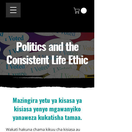
Politics and the
Consistent Life Ethic
Mazingira yetu ya kisasa ya
kisiasa yenye mgawanyiko
yanaweza kukatisha tamaa.
Wakati hakuna chama kikuu cha kisiasa au