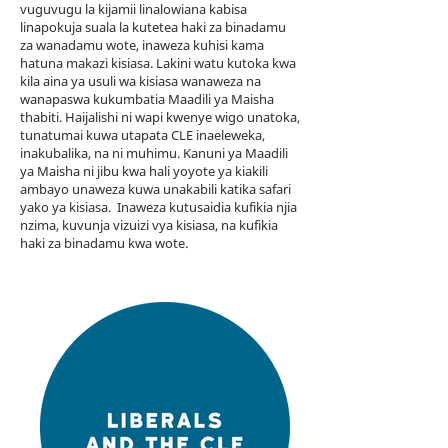
vuguvugu la kijamii linalowiana kabisa
linapokuja suala la kutetea haki za binadamu
za wanadamu wote, inaweza kuhisi kama
hatuna makazi kisiasa. Lakini watu kutoka kwa
kila aina ya usuli wa kisiasa wanaweza na
wanapaswa kukumbatia Maadili ya Maisha
thabiti. Haijalishi ni wapi kwenye wigo unatoka,
tunatumai kuwa utapata CLE inaeleweka,
inakubalika, na ni muhimu. Kanuni ya Maadili
ya Maisha ni jibu kwa hali yoyote ya kiakili
ambayo unaweza kuwa unakabili katika safari
yako ya kisiasa. Inaweza kutusaidia kufikia njia
nzima, kuvunja vizuizi vya kisiasa, na kufikia
haki za binadamu kwa wote.