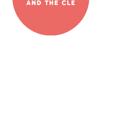
Zaidi ya hayo, angalia ziara ya
uhamasishaji tuliyo nayo juu ya
mada hii!
BIDHAA INAZOHUSIANA