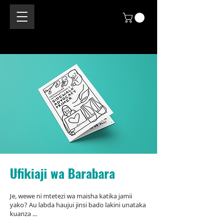
Ufikiaji wa Barabara
Je, wewe ni mtetezi wa maisha katika jamii
yako? Au labda haujui jinsi bado lakini unataka
kuanza ...