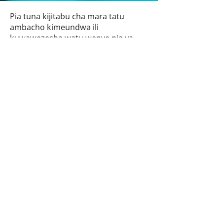
Pia tuna kijitabu cha mara tatu
ambacho kimeundwa ili
kuwawezesha watu wenye nia ya
kuavya mimba kuchagua maisha.
Inajumuisha maelezo kuhusu ukuaji
wa fetasi na simu za dharura za
kitaifa ili kusaidia kushughulikia
mambo ambayo yanaweza kuwaleta
kwenye kituo cha kuavya mimba.
Bofya hapa chini ili kupakua nyenzo
hii isiyolipishwa kwa Kiingereza au
Kihispania.
Pakua kijitabu cha msaada wa ujauzito
Descargar el panfleto de ayuda para el embarazo