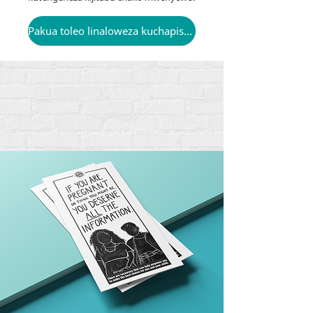
Pakua toleo linaloweza kuchapishwa