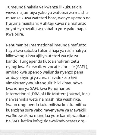
Tumeunda nakala ya kwanza ili kukusaidia
wewe na jumuiya yako ya watetezi wa maisha
muanze kuwa watetezi bora, wenye upendo na
huruma maishani. Huhitaji kuwa na mafunzo
yoyote ya awali, kwa sababu yote yako hapa.
Kwa bure.
Rehumanize International imeunda mafunzo
haya kwa sababu tuliona haja ya rasilimali ya
kilimwengu kwa ajili ya utetezi wa njia za
kando. Tungependa kutoa shukrani zetu
nyingi kwa Sidewalk Advocates for Life (SAFL),
ambao kwa upendo waliunda nyenzo pana
ambayo nyingi ya zana na vidokezo hivi
vimekusanywa. Kitangulizi hiki kimeundwa
kwa idhini ya SAFL kwa Rehumanize
International (DBA of Life Matters Journal, Inc.)
na washirika wetu na mashirika washirika.
Iwapo ungependa kukamilisha kozi kamili au
kuanzisha sura yako mwenyewe ya Mawakili
wa Sidewalk na manufaa yote kamili, wasiliana
na SAFL katika
info@sidewalkadvocates.org
.