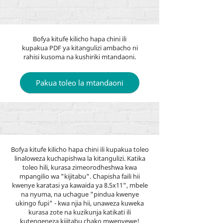
Bofya kitufe kilicho hapa chini ili
kupakua PDF ya kitangulizi ambacho ni
rahisi kusoma na kushiriki mtandaoni.
Pakua toleo la mtandaoni
Bofya kitufe kilicho hapa chini ili kupakua toleo
linaloweza kuchapishwa la kitangulizi. Katika
toleo hili, kurasa zimeorodheshwa kwa
mpangilio wa "kijitabu". Chapisha faili hii
kwenye karatasi ya kawaida ya 8.5x11", mbele
na nyuma, na uchague "pindua kwenye
ukingo fupi" - kwa njia hii, unaweza kuweka
kurasa zote na kuzikunja katikati ili
kutengeneza kijitabu chako mwenyewe!