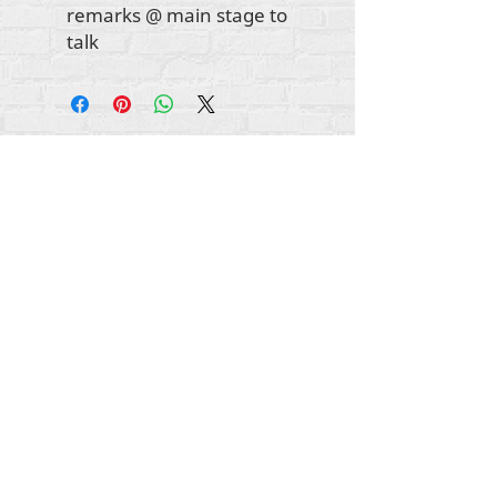
remarks @ main stage to
talk
Авторские права на весь контент
принадлежат Rehumanize International
2012-
2022
, если иное не указано в подписях.
Rehumanize International ранее вела бизнес
как Life Matters Journal, Inc.,
2011-2017
.
Rehumanize International была
зарегистрирована как
«Ведение бизнеса
от
имени» Life Matters Journal Inc. с 2017 по 2021
год.
Регуманизируйте Интернэшнл
309 Смитфилд-стрит STE 210
Питтсбург, Пенсильвания 15222
info@rehumanizeintl.org