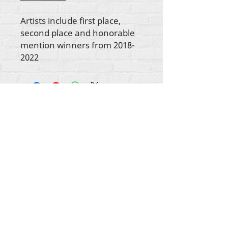
Artists include first place,
second place and honorable
mention winners from 2018-
2022
Tout le contenu est protégé par les droits
d'auteur de Rehumanize International
2012-2022
,
sauf indication contraire dans les bylines.
Rehumanize International faisait auparavant
affaire sous le nom de Life Matters Journal, Inc.,
2011-2017
. Rehumanize International était une
entreprise
enregistrée sous le nom de Life
Matters Journal Inc. de 2017 à 2021.
Réhumaniser l'international