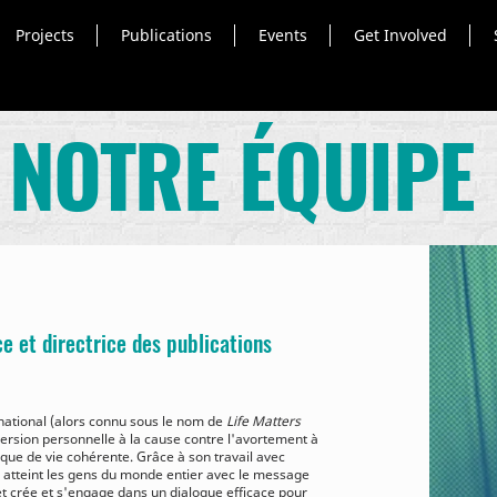
Projects
Publications
Events
Get Involved
NOTRE ÉQUIPE
e et directrice des publications
ational (alors connu sous le nom de
Life Matters
ersion personnelle à la cause contre l'avortement à
ique de vie cohérente. Grâce à son travail avec
atteint les gens du monde entier avec le message
t crée et s'engage dans un dialogue efficace pour