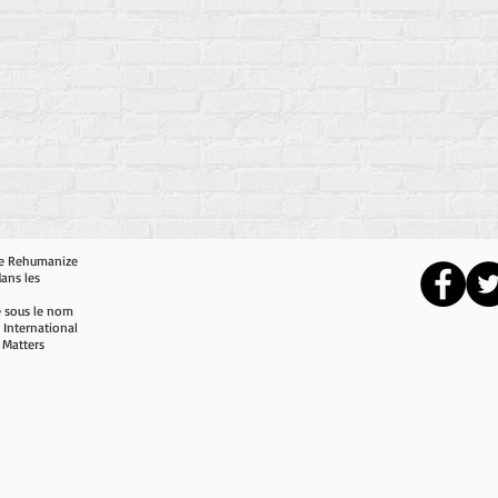
 de Rehumanize
dans les
e sous le nom
 International
 Matters