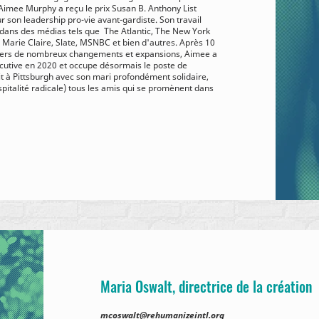
 Aimee Murphy a reçu le prix Susan B. Anthony List
son leadership pro-vie avant-gardiste. Son travail
dans des médias tels que
The Atlantic, The New York
Marie Claire, Slate, MSNBC et bien d'autres. Après 10
ravers de nombreux changements et expansions, Aimee a
écutive en 2020 et occupe désormais le poste de
vit à Pittsburgh avec son mari profondément solidaire,
spitalité radicale) tous les amis qui se promènent dans
Maria Oswalt, directrice de la création
mcoswalt@rehumanizeintl.org