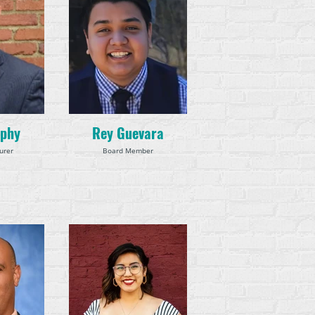
rphy
Rey Guevara
urer
Board Member