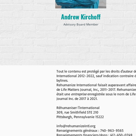
Andrew Kirchoff
Advisory Board Member
Tout le contenu est protégé par les droits d'auteur
International 2012-2022, sauf indication contraire 
bylines.
Rehumanize International faisait auparavant affair
de Life Matters Journal, Inc., 2011-2017. Rehumanize
était une
entreprise
enregistrée sous le nom de Life
Journal Inc. de 2017 à 2021.
Réhumaniser l'international
309, rue Smithfield STE 210
Pittsburgh, Pennsylvanie 15222
info@rehumanizeintl.org
Renseignements généraux : 740-963-9565
Renseignements financiers/dons : 412-450-0749