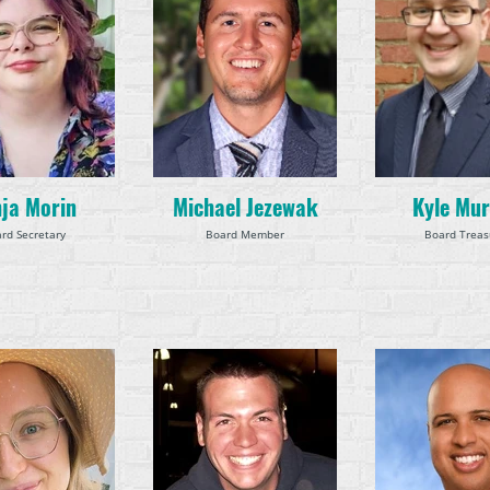
ja Morin
Michael Jezewak
Kyle Mu
rd Secretary
Board Member
Board Treas