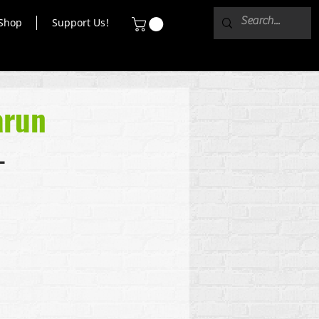
Shop
Support Us!
arun
l