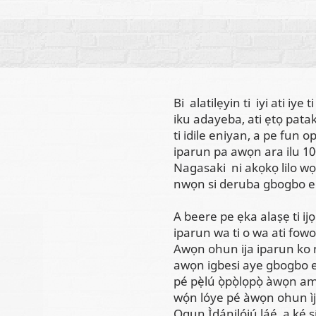
Bi alatilẹyin ti iyi ati iye
iku adayeba, ati ẹtọ pata
ti idile eniyan, a pe fun 
iparun pa awọn ara ilu 10
Nagasaki ni akọkọ lilo w
nwọn si deruba gbogbo ed
A beere pe ẹka alaṣẹ ti ijọ
iparun wa ti o wa ati fow
Awọn ohun ija iparun ko ni 
awọn igbesi aye gbogbo eniya
pé pẹ̀lú ọ̀pọ̀lọpọ̀ àwọn a
wọ́n lóye pé àwọn ohun ìjà 
Ogun Ìdánilójú láé, a ké s