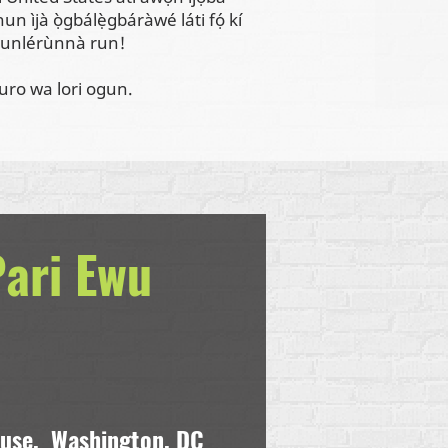
un ìjà ọ̀gbálẹ̀gbáràwé láti fọ́ kí
 runlérùnnà run!
iduro wa lori ogun.
Pari Ewu
use,
Washington, DC