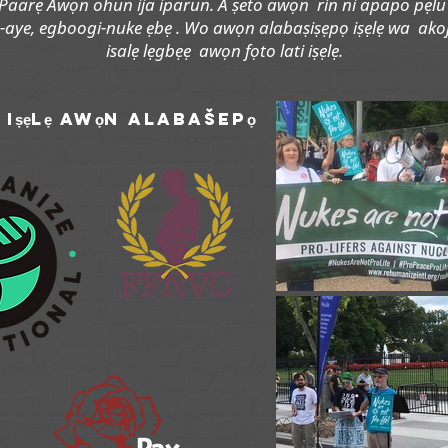
i Paarẹ Awọn ohun ija iparun. A ṣeto awọn rìn ni apapo pẹl
-aye, egboogi-nuke ẹbẹ
. Wo awọn alabaṣiṣẹpọ iṣẹlẹ wa akoj
isalẹ lẹgbẹẹ awọn fọto lati iṣẹlẹ.
 iṣẹlẹ awọn alabašepọ