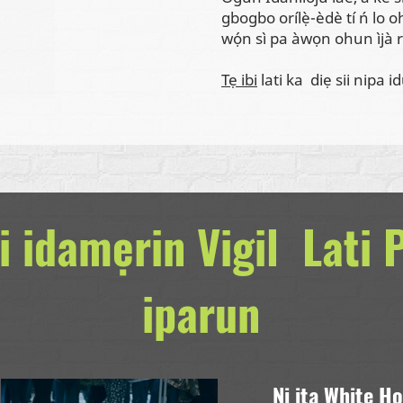
gbogbo orílẹ̀-èdè tí ń lo oh
wọ́n sì pa àwọn ohun ìjà
Tẹ ibi
lati ka diẹ sii nipa 
 idamẹrin Vigil Lati 
iparun
Ni ita White Ho