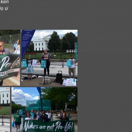
u
kan
ọ si