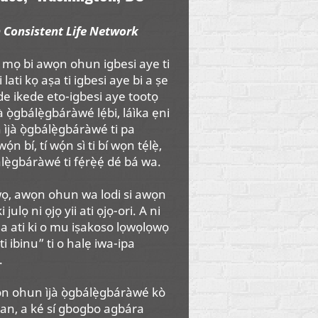
 Consistent Life Network
mọ bi awọn ohun igbesi aye ti
i lati kọ aṣa ti igbesi aye bi a ṣe
ede ikede eto-igbesi aye tootọ
à ọ̀gbálẹ̀gbáràwé lẹ́bi, láìka ẹni
ìjà ọ̀gbálẹ̀gbáràwé ti pa
́n bí, tí wọ́n sì ti bí wọn tẹ́lẹ̀,
ẹ̀gbáràwé ti fẹ́rẹ̀ẹ́ dé bá wa.
ọ, awọn ohun wa lodi si awọn
julọ ni ọjọ yii ati ọjọ-ori. A ni
la ati ki o mu iṣakoso lọwọlọwọ
ti ibinu” ti o halẹ iwa-ipa
.
wọn ohun ìjà ọ̀gbálẹ̀gbáràwé kò
́ kan, a ké sí gbogbo agbára