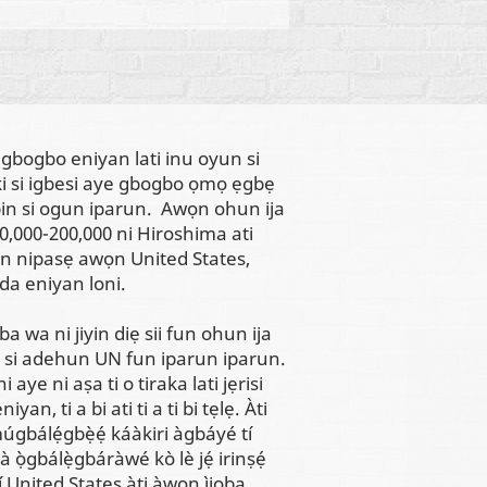
 ti gbogbo eniyan lati inu oyun si
ki si igbesi aye gbogbo ọmọ ẹgbẹ
opin si ogun iparun. Awọn ohun ija
0,000-200,000 ni Hiroshima ati
ọn nipasẹ awọn United States,
a eniyan loni.
ba wa ni jiyin diẹ sii fun ohun ija
o si adehun UN fun iparun iparun.
aye ni aṣa ti o tiraka lati jẹrisi
n, ti a bi ati ti a ti bi tẹlẹ. Àti
múgbálẹ́gbẹ̀ẹ́ káàkiri àgbáyé tí
ọ̀gbálẹ̀gbáràwé kò lè jẹ́ irinṣẹ́
í United States àti àwọn ìjọba