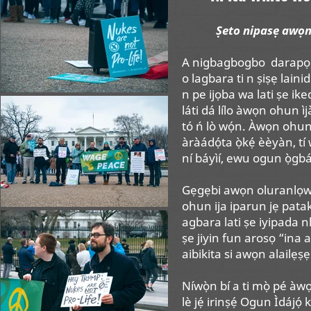
Ṣeto nipasẹ awọn
A nigbagbogbo
darapọ 
o lagbara ti n ṣiṣẹ lainid
n pe ijọba wa lati ṣe ik
láti dá lílo àwọn ohun ìj
tó ń lò wọ́n. Àwọn ohun 
àràádọ́ta ọ̀kẹ́ èèyàn, tí wọ
ní báyìí, ewu ogun ọ̀gbál
Gẹgẹbi awọn oluranlọw
ohun ija iparun jẹ pataki 
agbara lati ṣe iyipada n
ṣe jiyin fun arosọ “ina a
aibikita si awọn alailẹṣẹ
Níwọ̀n bí a ti mọ̀ pé à
lè jẹ́ irinṣẹ́ Ogun Ìdájọ