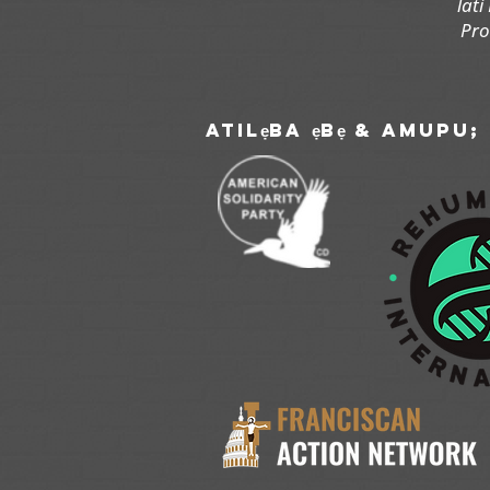
lat
Pro
atilẹba ẹbẹ & amupu;