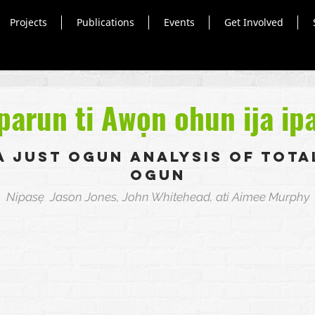
Projects
Publications
Events
Get Involved
Iparun ti Awọn ohun ija ip
A Just Ogun Analysis of Tota
Ogun
Nipasẹ Jason Jones, John Whitehead, ati Aimee Murphy