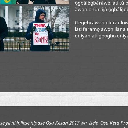
ọ̀gbálẹ̀gbáràwé láti tú oh
àwọn ohun ìjà ọ̀gbálẹ̀g
Gẹgẹbi awọn oluranlọwọ, 
lati faramọ awọn ilana 
eniyan ati gbogbo eniyan, 
ẹṣẹ yii ni ipilẹṣẹ nipasẹ Oṣu Kẹsan 2017 wa iṣẹlẹ Oṣu Kẹta Pro