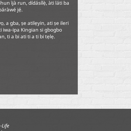
un ìjà run, dídásílẹ̀, àti láti ba
báràwé jẹ́.
a gba, ṣe atilẹyin, ati ṣe ileri
ti iwa-ipa Kingian si gbogbo
ti a bi ati ti a ti bi tẹlẹ.
-Life