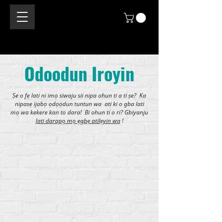
Odoodun Iroyin
Ṣe o fẹ lati ni imọ siwaju sii nipa ohun ti a ti ṣe? Ka
nipasẹ ijabọ ọdọọdun tuntun wa ati ki o gba lati
mọ wa kekere kan to dara! Bi ohun ti o ri? Gbiyanju
lati darapọ mọ ẹgbẹ atilẹyin wa
!