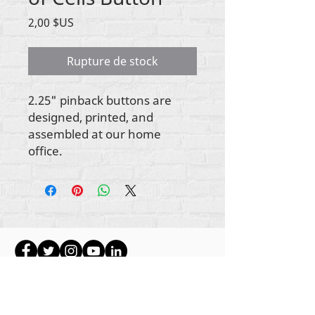
Prix
2,00 $US
Rupture de stock
2.25" pinback buttons are
designed, printed, and
assembled at our home
office.
Tout le contenu est protégé par les droits
d'auteur de Rehumanize International
2012-2022
,
sauf indication contraire dans les bylines.
Rehumanize International faisait auparavant