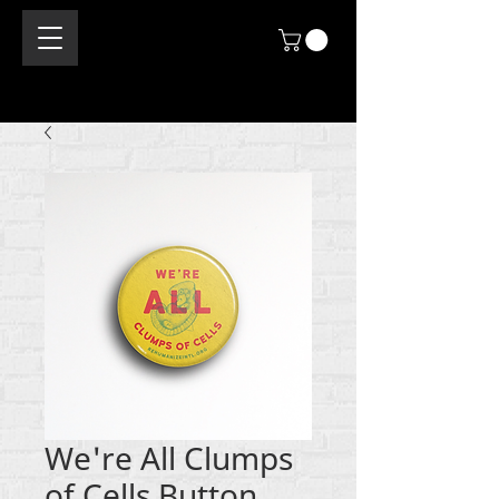
We're All Clumps
of Cells Button