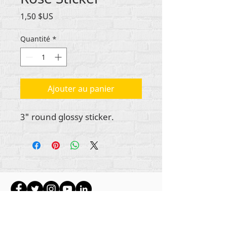
Prix
1,50 $US
Quantité
*
Ajouter au panier
3" round glossy sticker.
Tout le contenu est protégé par les droits
d'auteur de Rehumanize International
2012-2022
,
sauf indication contraire dans les bylines.