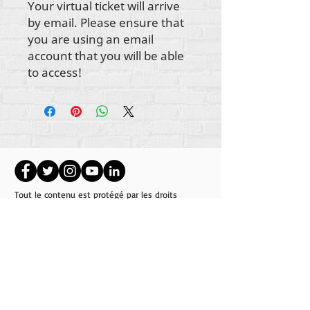
Your virtual ticket will arrive
by email. Please ensure that
you are using an email
account that you will be able
to access!
Tout le contenu est protégé par les droits
d'auteur de Rehumanize International
2012-2022
,
sauf indication contraire dans les bylines.
Rehumanize International faisait auparavant
affaire sous le nom de Life Matters Journal, Inc.,
2011-2017
. Rehumanize International était une
entreprise
enregistrée sous le nom de Life
Matters Journal Inc. de 2017 à 2021.
Réhumaniser l'international
309, rue Smithfield STE 210