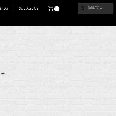
Shop
Support Us!
re