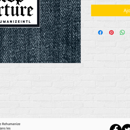
Aj
 de Rehumanize
dans les