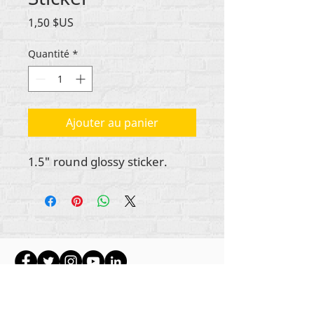
Prix
1,50 $US
Quantité
*
Ajouter au panier
1.5" round glossy sticker.
Tout le contenu est protégé par les droits
d'auteur de Rehumanize International
2012-2022
,
sauf indication contraire dans les bylines.