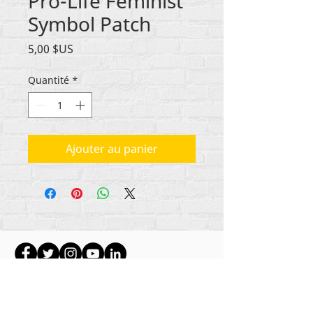
Pro-Life Feminist
Symbol Patch
Prix
5,00 $US
Quantité
*
Ajouter au panier
Tout le contenu est protégé par les droits
d'auteur de Rehumanize International
2012-2022
,
sauf indication contraire dans les bylines.
Rehumanize International faisait auparavant