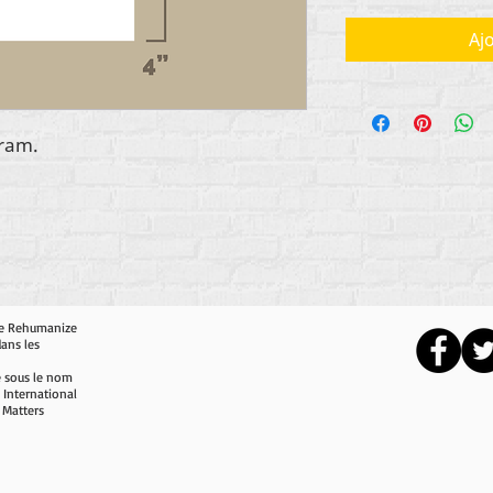
Aj
gram.
 de Rehumanize
dans les
e sous le nom
 International
 Matters