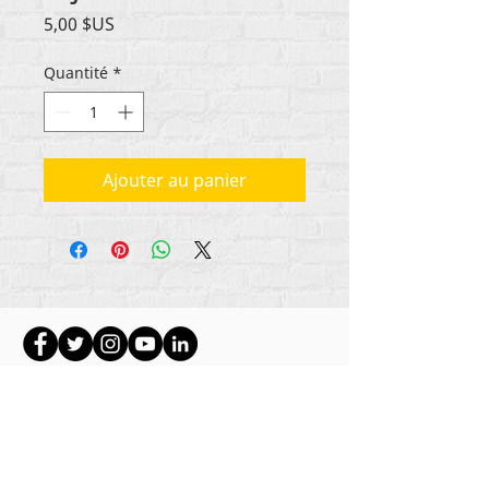
Prix
5,00 $US
Quantité
*
Ajouter au panier
Tout le contenu est protégé par les droits
d'auteur de Rehumanize International
2012-2022
,
sauf indication contraire dans les bylines.
Rehumanize International faisait auparavant
affaire sous le nom de Life Matters Journal, Inc.,
2011-2017
. Rehumanize International était une
entreprise
enregistrée sous le nom de Life