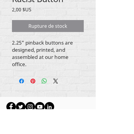
Prix
2,00 $US
Rupture de stock
2.25" pinback buttons are
designed, printed, and
assembled at our home
office.
Tout le contenu est protégé par les droits
d'auteur de Rehumanize International
2012-2022
,
sauf indication contraire dans les bylines.
Rehumanize International faisait auparavant