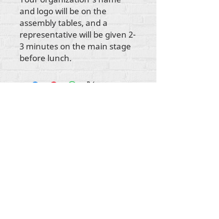
and logo will be on the
assembly tables, and a
representative will be given 2-
3 minutes on the main stage
before lunch.
Tout le contenu est protégé par les droits
d'auteur de Rehumanize International
2012-2022
,
sauf indication contraire dans les bylines.
Rehumanize International faisait auparavant
affaire sous le nom de Life Matters Journal, Inc.,
2011-2017
. Rehumanize International était une
entreprise
enregistrée sous le nom de Life
Matters Journal Inc. de 2017 à 2021.
Réhumaniser l'international