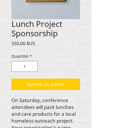
Lunch Project
Sponsorship
Prix
350,00 $US
Quantité
*
Ajouter au panier
On Saturday, conference
attendees will pack lunches
and care products for a local
homeless outreach project.
Your organization's name