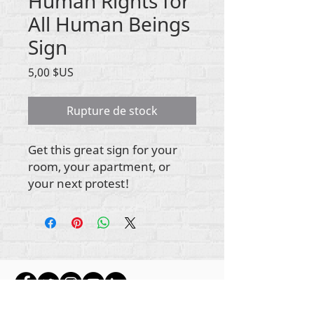
Human Rights for
All Human Beings
Sign
Prix
5,00 $US
Rupture de stock
Get this great sign for your
room, your apartment, or
your next protest!
Tout le contenu est protégé par les droits