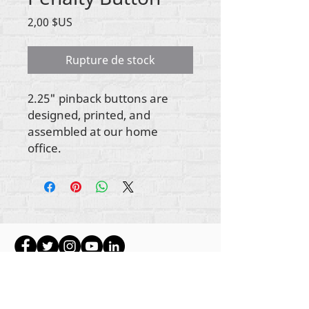
Prix
2,00 $US
Rupture de stock
2.25" pinback buttons are
designed, printed, and
assembled at our home
office.
Tout le contenu est protégé par les droits
d'auteur de Rehumanize International
2012-2022
,
sauf indication contraire dans les bylines.
Rehumanize International faisait auparavant