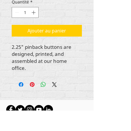
Quantité
*
Ajouter au panier
2.25" pinback buttons are
designed, printed, and
assembled at our home
office.
Tout le contenu est protégé par les droits
d'auteur de Rehumanize International
2012-2022
,
sauf indication contraire dans les bylines.