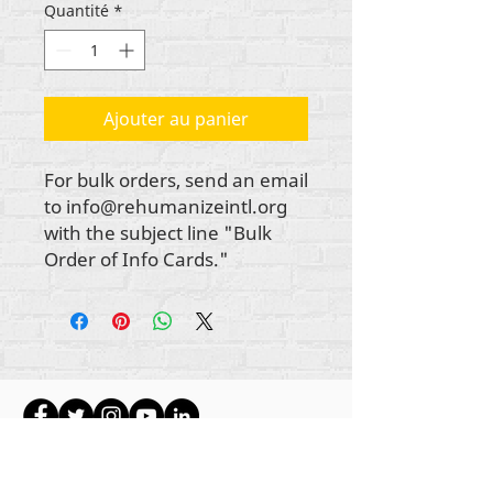
Quantité
*
Ajouter au panier
For bulk orders, send an email
to info@rehumanizeintl.org
with the subject line "Bulk
Order of Info Cards."
Tout le contenu est protégé par les droits
d'auteur de Rehumanize International
2012-2022
,
sauf indication contraire dans les bylines.