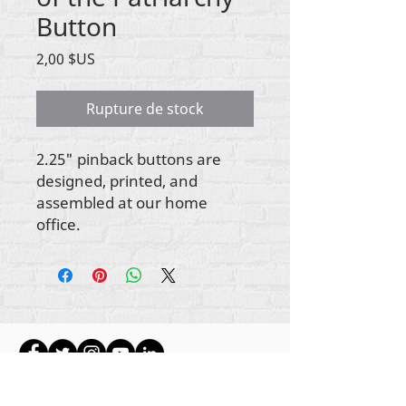
Button
Prix
2,00 $US
Rupture de stock
2.25" pinback buttons are
designed, printed, and
assembled at our home
office.
Tout le contenu est protégé par les droits
d'auteur de Rehumanize International
2012-2022
,