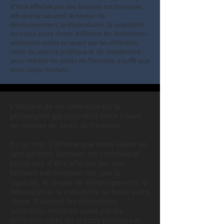
d'être affectée par des facteurs extrinsèques
tels que la capacité, le niveau de
développement, la dépendance, la culpabilité
ou toute autre chose. Il élimine les distinctions
arbitraires mises en avant par les différents
côtés du spectre politique et dit simplement :
pour mériter les droits de l'homme, il suffit que
vous soyez humain.
L'éthique de vie cohérente est la
philosophie qui sous-tend notre travail
en matière de droits de l'homme.
En un mot, il affirme que notre valeur en
tant qu'êtres humains est intrinsèque -
plutôt que d'être affectée par des
facteurs extrinsèques tels que la
capacité, le niveau de développement, la
dépendance, la culpabilité ou toute autre
chose. Il élimine les distinctions
arbitraires mises en avant par les
différents côtés du spectre politique et