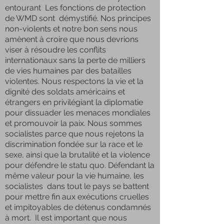
entourant Les fonctions de protection
de WMD sont démystifié. Nos principes
non-violents et notre bon sens nous
amènent à croire que nous devrions
viser à résoudre les conflits
internationaux sans la perte de milliers
de vies humaines par des batailles
violentes. Nous respectons la vie et la
dignité des soldats américains et
étrangers en privilégiant la diplomatie
pour dissuader les menaces mondiales
et promouvoir la paix. Nous sommes
socialistes parce que nous rejetons la
discrimination fondée sur la race et le
sexe, ainsi que la brutalité et la violence
pour défendre le statu quo. Défendant la
même valeur pour la vie humaine, les
socialistes dans tout le pays se battent
pour mettre fin aux exécutions cruelles
et impitoyables de détenus condamnés
à mort. Il est important que nous