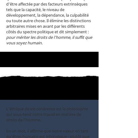
d'être affectée par des facteurs extrinsèques
tels que la capacité, le niveau de
développement, la dépendance, la culpabilité
ou toute autre chose. Il élimine les distinctions
arbitraires mises en avant par les différents
côtés du spectre politique et dit simplement :
pour mériter les droits de l'homme, il suffit que
vous soyez humain.
L'éthique de vie cohérente est la philosophie
qui sous-tend notre travail en matière de
droits de l'homme.
En un mot, il affirme que notre valeur en tant
qu'êtres humains est intrinsèque - plutôt que