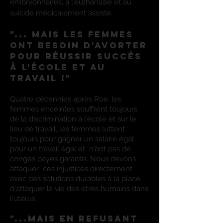
embryonnaires, à l'euthanasie et au
suicide médicalement assisté.
"... mais les femmes
ont besoin d'avorter
pour réussir
succès
à l'école et au
travail !"
Quatre décennies après Roe, les
femmes enceintes souffrent toujours
de la discrimination à l'école et sur le
lieu de travail, les femmes luttent
toujours pour gagner un salaire égal
pour un travail égal et
n'ont pas de
congés payés garantis. Nous devons
attaquer
ces injustices directement
avec des solutions durables à la place
d'attaquer la vie des êtres humains dans
l'utérus.
"...Mais en refusant