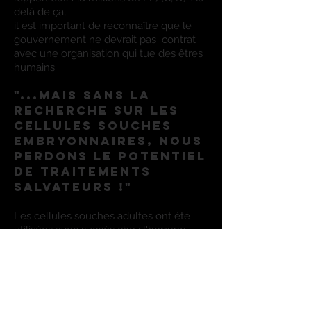
delà de ça,
il est important de reconnaître que le
gouvernement ne devrait pas
contrat
avec une organisation qui tue des êtres
humains.
"...Mais sans la
recherche sur les
cellules souches
embryonnaires, nous
perdons
le potentiel
de traitements
salvateurs !"
Les cellules souches adultes ont été
utilisées avec succès chez l'homme
thérapies depuis des années, mais les
thérapies à base de cellules souches
embryonnaires
se sont avérées
médicalement problématiques au
mieux, et mortelles
au pire. De plus, les