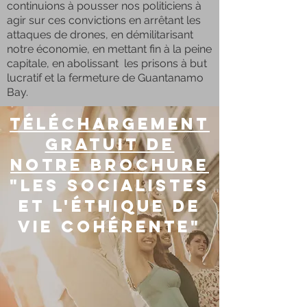
continuions à pousser nos politiciens à
agir sur ces convictions en arrêtant les
attaques de drones, en démilitarisant
notre économie, en mettant fin à la peine
capitale, en abolissant les prisons à but
lucratif et la fermeture de Guantanamo
Bay.
téléchargement
gratuit de
notre brochure
"les socialistes
et l'éthique de
vie cohérente"