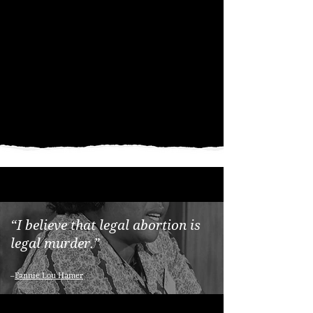
“I believe that legal abortion is
legal murder.”
–
Fannie Lou Hamer