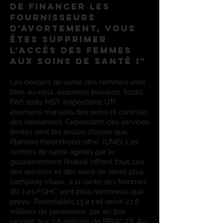
de financer les
fournisseurs
d'avortement, vous
êtes
supprimer
l'accès des femmes
aux soins de santé !"
Les besoins de santé des femmes vont
bien au-delà
examens pelviens, frottis
PAP, tests MST, inspections UTI,
examens manuels des seins et contrôle
des naissances. Cependant, ces services
limités sont les seules choses que
Planned Parenthood offre
[UNE]. Les
centres de santé agréés par le
gouvernement fédéral offrent tous ces
des services et des soins de santé plus
complets vitaux
à la santé des femmes
[B]. Les FQHC sont plus nombreux que
prévu
Parentalités 13 à 1 et servir 22,8
millions de personnes
par an (par
rapport aux 2,8 millions de PP) [C, D]. Au