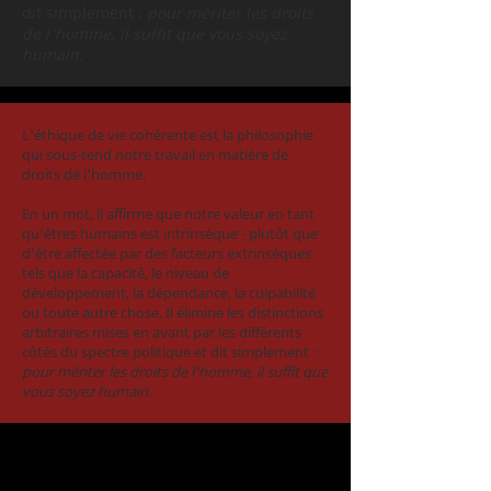
dit simplement :
pour mériter les droits
de l'homme, il suffit que vous soyez
humain.
L'éthique de vie cohérente est la philosophie
qui sous-tend notre travail en matière de
droits de l'homme.
En un mot, il affirme que notre valeur en tant
qu'êtres humains est intrinsèque - plutôt que
d'être affectée par des facteurs extrinsèques
tels que la capacité, le niveau de
développement, la dépendance, la culpabilité
ou toute autre chose. Il élimine les distinctions
arbitraires mises en avant par les différents
côtés du spectre politique et dit simplement :
pour mériter les droits de l'homme, il suffit que
vous soyez humain.