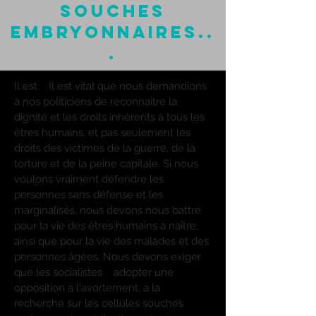
souches
embryonnaires..
.
Il est
Il est vital que nous demandions
à nos politiciens de reconnaître la
dignité et les droits inhérents à tous les
êtres humains, et pas seulement les
droits des victimes de la guerre, de la
torture et de la peine capitale. Si nous
voulons vraiment défendre les
personnes sans défense et les
marginalisés, nous devons nous battre
pour la vie des êtres humains à naître,
ainsi que pour la vie des malades et des
personnes âgées. Nous devons exiger
que les socialistes
adopter une
opposition à l'avortement, à la
recherche sur les cellules souches